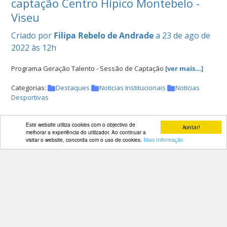
captação Centro Hípico Montebelo -
Viseu
Criado por
Filipa Rebelo de Andrade
a 23 de ago de
2022 às 12h
Programa Geração Talento - Sessão de Captação
[ver mais...]
Categorias:
Destaques
Noticias Institucionais
Noticias
Desportivas
Este website utiliza cookies com o objectivo de
Aceitar!
melhorar a experiência do utilizador. Ao continuar a
Calendarização Nacional e
visitar o website, concorda com o uso de cookies.
Mais Informação
Internacional para 2023
Criado por
Filipa Rebelo de Andrade
a 08 de ago de
2022 às 15h
Calendarização 2023
[ver mais...]
Categorias:
Destaques
Noticias Institucionais
Noticias