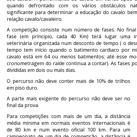
DE
quando defrontado com os vários obstáculos nat
COMPETIÇÕES
significante para determinar a educação do cavalo be
PROGRAMA
relação cavalo/cavaleiro.
DE
A competição consiste num número de fases. No final
COMPETIÇÕES
fase (em príncipio, cada 40 Km) terá lugar uma i
DOCUMENTOS
veterinária organizada num desconto de tempo ( o des
Horseball
tempo tem início quando o batimento cardiaco por m
cavalo está em 64 ou menos batimentos; até esse m
cronometragem do raide continua a contar). As fases p
CALENDÁRIO
divididas em dois ou mais dias.
DE
O percurso não deve conter mais de 10% de trilhos
COMPETIÇÕES
em piso duro.
PROGRAMA
DE
A parte mais exigente do percurso não deve ser no
COMPETIÇÕES
final da prova.
RESULTADOS
Para competições com mais de um dia, a distância
DOCUMENTOS
média mínima em normais eventos internacionais é
Inter
de 80 km e num evento oficial 100 km. Para um
Escolas
campeonato de um dia de competição, a distância é