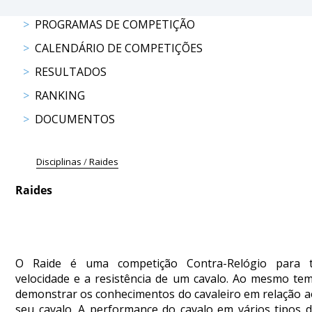
COMPETIÇÕES
PROGRAMAS DE COMPETIÇÃO
RESULTADOS
CALENDÁRIO DE COMPETIÇÕES
DOCUMENTOS
Equitação
RESULTADOS
de
Trabalho
RANKING
CALENDÁRIO
DOCUMENTOS
DE
COMPETIÇÕES
Disciplinas
/
Raides
PROGRAMA
DE
Raides
COMPETIÇÕES
RESULTADOS
DOCUMENTOS
TREC
O Raide é uma competição Contra-Relógio para t
velocidade e a resistência de um cavalo. Ao mesmo te
demonstrar os conhecimentos do cavaleiro em relação a
CALENDÁRIO
seu cavalo. A performance do cavalo em vários tipos d