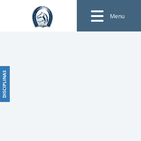
Documentos
Menu
Obstáculos
PROGRAMAS
DE
COMPETIÇÕES
CALENDÁRIO
DE
DISCIPLINAS
DISCIPLINAS
COMPETIÇÕES
RESULTADOS
RANKING
DOCUMENTOS
Dressage
e
Paradressage
CALENDÁRIO
DE