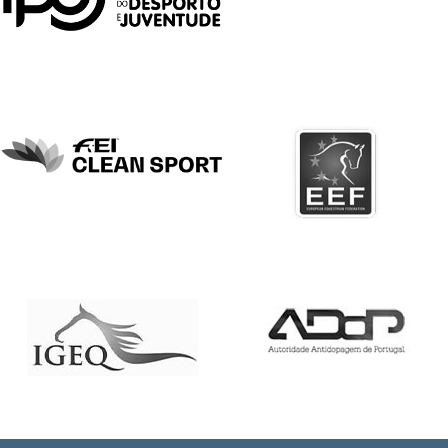
COMPETIÇÕES
RESULTADOS
DOCUMENTOS
Equitação
de
Trabalho
CALENDÁRIO
DE
COMPETIÇÕES
PROGRAMA
DE
COMPETIÇÕES
RESULTADOS
DOCUMENTOS
TREC
CALENDÁRIO