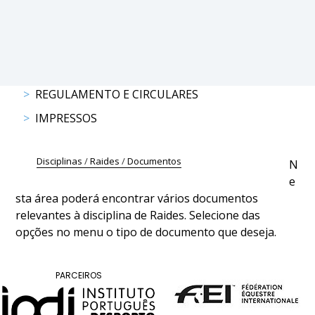
PROGRAMAS
DE
COMPETIÇÃO
CALENDÁRIO
REGULAMENTO E CIRCULARES
DE
IMPRESSOS
COMPETIÇÕES
RESULTADOS
RANKING
Disciplinas
/
Raides
/
Documentos
N
DOCUMENTOS
e
Atrelagem
sta área poderá encontrar vários documentos
relevantes à disciplina de Raides. Selecione das
opções no menu o tipo de documento que deseja.
CALENDÁRIO
DE
COMPETIÇÕES
PARCEIROS
PROGRAMAS
DE