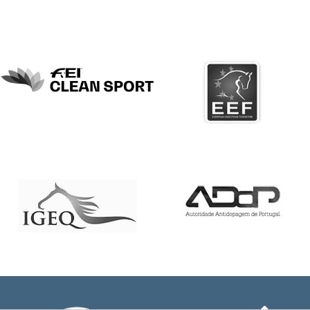
DE
COMPETIÇÕES
PROGRAMA
DE
COMPETIÇÕES
DOCUMENTOS
Horseball
CALENDÁRIO
DE
COMPETIÇÕES
PROGRAMA
DE
COMPETIÇÕES
RESULTADOS
DOCUMENTOS
Inter
Escolas