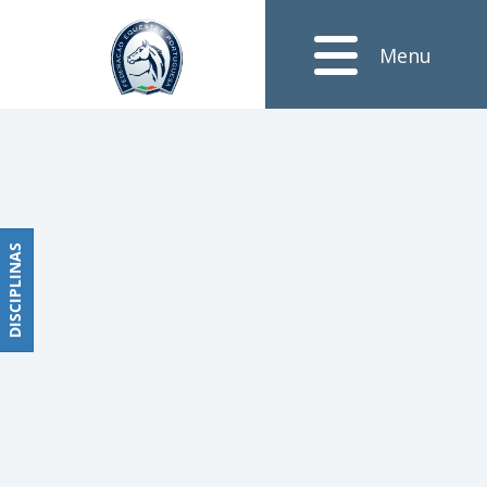
Disciplinas
Menu
Obstáculos
PROGRAMAS
DE
COMPETIÇÕES
CALENDÁRIO
DE
DISCIPLINAS
DISCIPLINAS
COMPETIÇÕES
RESULTADOS
RANKING
DOCUMENTOS
Dressage
e
Paradressage
CALENDÁRIO
DE