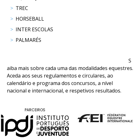
COMPETIÇÕES
TREC
RESULTADOS
HORSEBALL
DOCUMENTOS
INTER ESCOLAS
Equitação
de
PALMARÉS
Trabalho
CALENDÁRIO
DE
S
COMPETIÇÕES
aiba mais sobre cada uma das modalidades equestres.
PROGRAMA
Aceda aos seus regulamentos e circulares, ao
DE
calendário e programa dos concursos, a nível
COMPETIÇÕES
nacional e internacional, e respetivos resultados.
RESULTADOS
DOCUMENTOS
PARCEIROS
TREC
CALENDÁRIO