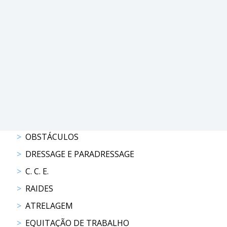
PROGRAMAS
DE
COMPETIÇÃO
CALENDÁRIO
DE
COMPETIÇÕES
RESULTADOS
RANKING
DOCUMENTOS
OBSTÁCULOS
Atrelagem
DRESSAGE E PARADRESSAGE
C. C. E.
CALENDÁRIO
DE
RAIDES
COMPETIÇÕES
ATRELAGEM
PROGRAMAS
EQUITAÇÃO DE TRABALHO
DE