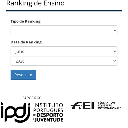
DE
Ranking de Ensino
COMPETIÇÕES
PROGRAMA
Tipo de Ranking:
DE
COMPETIÇÕES
DOCUMENTOS
Data de Ranking:
Horseball
CALENDÁRIO
DE
Pesquisar
COMPETIÇÕES
PROGRAMA
DE
COMPETIÇÕES
PARCEIROS
RESULTADOS
DOCUMENTOS
Inter
Escolas