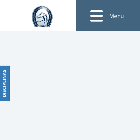
Ranking
Menu
Obstáculos
PROGRAMAS
DE
COMPETIÇÕES
CALENDÁRIO
DE
DISCIPLINAS
DISCIPLINAS
COMPETIÇÕES
RESULTADOS
RANKING
DOCUMENTOS
Dressage
e
Paradressage
CALENDÁRIO
DE