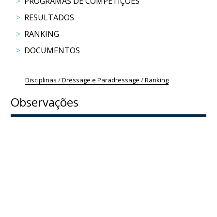
PROGRAMAS DE COMPETIÇÕES
COMPETIÇÕES
RESULTADOS
RESULTADOS
DOCUMENTOS
RANKING
Equitação
DOCUMENTOS
de
Trabalho
CALENDÁRIO
Disciplinas
/
Dressage e Paradressage
/
Ranking
DE
Observações
COMPETIÇÕES
PROGRAMA
DE
COMPETIÇÕES
RESULTADOS
DOCUMENTOS
TREC
CALENDÁRIO