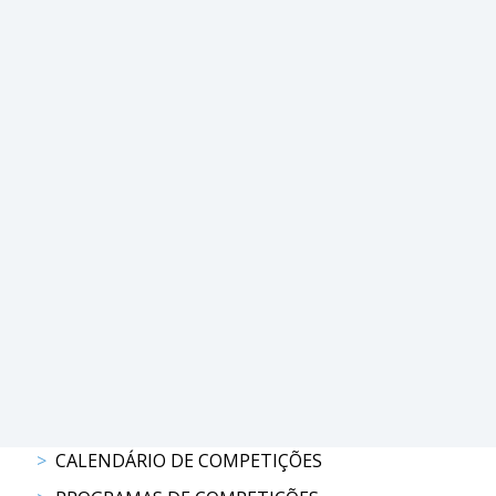
PROGRAMAS
DE
COMPETIÇÃO
CALENDÁRIO
DE
COMPETIÇÕES
RESULTADOS
RANKING
DOCUMENTOS
Atrelagem
CALENDÁRIO
DE
COMPETIÇÕES
CALENDÁRIO DE COMPETIÇÕES
PROGRAMAS
DE