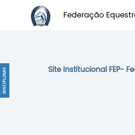
Federação Equestr
Obstáculos
PROGRAMAS
DE
COMPETIÇÕES
CALENDÁRIO
Site Institucional FEP- 
DE
DISCIPLINAS
DISCIPLINAS
COMPETIÇÕES
RESULTADOS
RANKING
DOCUMENTOS
Dressage
e
Paradressage
CALENDÁRIO