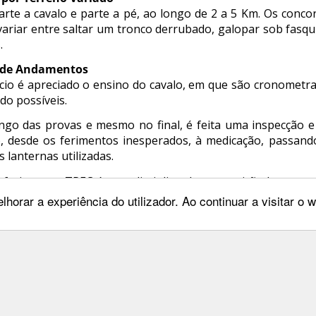
rte a cavalo e parte a pé, ao longo de 2 a 5 Km. Os concor
riar entre saltar um tronco derrubado, galopar sob fasqui
.
o de Andamentos
ício é apreciado o ensino do cavalo, em que são cronometr
do possíveis.
ngo das provas e mesmo no final, é feita uma inspecção e 
o, desde os ferimentos inesperados, à medicação, passand
s lanternas utilizadas.
eferir que o TREC é uma disciplina de competição bastante
s exigentes de preparação.
lhorar a experiência do utilizador. Ao continuar a visitar o