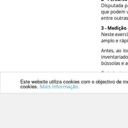
CALENDÁRIO
Disputada pa
DE
que podem va
COMPETIÇÕES
entre outras
PROGRAMA
3 - Mediçã
DE
Neste exerc
COMPETIÇÕES
amplo e rápi
DOCUMENTOS
Antes, ao lo
Horseball
inventariad
bússolas e a
CALENDÁRIO
É ainda de r
cavalo nívei
DE
Este website utiliza cookies com o objectivo de me
cookies.
Mais Informação
COMPETIÇÕES
PROGRAMA
PARCEIROS
DE
COMPETIÇÕES
RESULTADOS
DOCUMENTOS