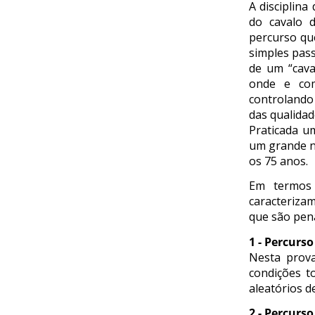
A disciplin
DE
do cavalo d
COMPETIÇÕES
percurso qu
RESULTADOS
simples pas
DOCUMENTOS
de um “cava
Equitação
onde e co
de
controlando
das qualidad
Trabalho
Praticada u
CALENDÁRIO
um grande nú
DE
os 75 anos.
COMPETIÇÕES
Em termos 
PROGRAMA
caracteriza
DE
que são pena
COMPETIÇÕES
1 - Percurs
RESULTADOS
Nesta prova
DOCUMENTOS
condições t
TREC
aleatórios d
2 - Percurs