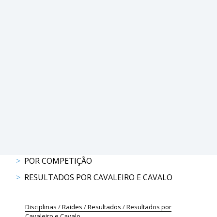
PROGRAMAS
DE
COMPETIÇÃO
CALENDÁRIO
DE
COMPETIÇÕES
RESULTADOS
RANKING
DOCUMENTOS
Atrelagem
POR COMPETIÇÃO
CALENDÁRIO
RESULTADOS POR CAVALEIRO E CAVALO
DE
COMPETIÇÕES
PROGRAMAS
Disciplinas
/
Raides
/
Resultados
/
Resultados por
DE
Cavaleiro e Cavalo