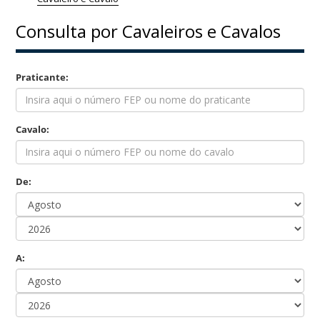
COMPETIÇÕES
Consulta por Cavaleiros e Cavalos
RESULTADOS
DOCUMENTOS
Equitação
Praticante:
de
Trabalho
CALENDÁRIO
Cavalo:
DE
COMPETIÇÕES
PROGRAMA
De:
DE
COMPETIÇÕES
RESULTADOS
DOCUMENTOS
A:
TREC
CALENDÁRIO