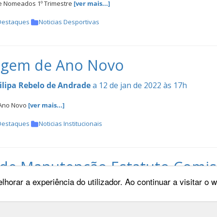
e Nomeados 1º Trimestre
[ver mais...]
Destaques
Noticias Desportivas
gem de Ano Novo
ilipa Rebelo de Andrade
a 12 de jan de 2022 às 17h
Ano Novo
[ver mais...]
Destaques
Noticias Institucionais
de Manutenção Estatuto Comiss
lhorar a experiência do utilizador. Ao continuar a visitar o
 de Obstáculos
ilipa Rebelo de Andrade
a 12 de jan de 2022 às 13h