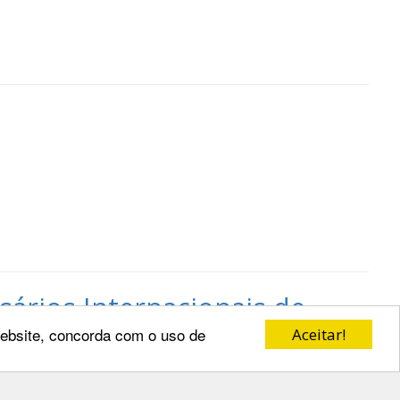
ários Internacionais de
 website, concorda com o uso de
Aceitar!