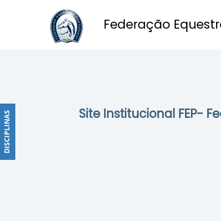
Federação Equestr
Obstáculos
PROGRAMAS
DE
COMPETIÇÕES
CALENDÁRIO
Site Institucional FEP- 
DE
DISCIPLINAS
DISCIPLINAS
COMPETIÇÕES
RESULTADOS
RANKING
DOCUMENTOS
Dressage
e
Paradressage
CALENDÁRIO