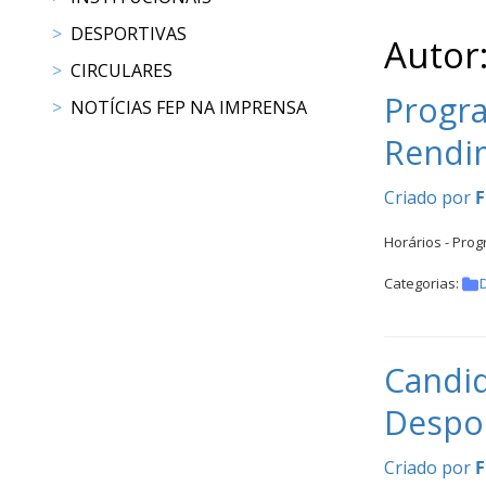
CALENDÁRIO
DE
DESPORTIVAS
Autor
COMPETIÇÕES
CIRCULARES
PROGRAMA
Progra
NOTÍCIAS FEP NA IMPRENSA
DE
COMPETIÇÕES
Rendi
DOCUMENTOS
Criado por
F
Horseball
Horários - Pro
CALENDÁRIO
Categorias:
DE
COMPETIÇÕES
PROGRAMA
Candid
DE
COMPETIÇÕES
Despor
RESULTADOS
DOCUMENTOS
Criado por
F