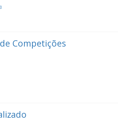
]
dade Competições
alizado