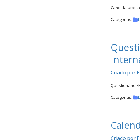
Inter
Candidaturas a
Escolas
DOCUMENTOS
Categorias:
Questi
Intern
Criado por
F
Palmarés
Questionário F
Categorias:
Calend
Criado por
F