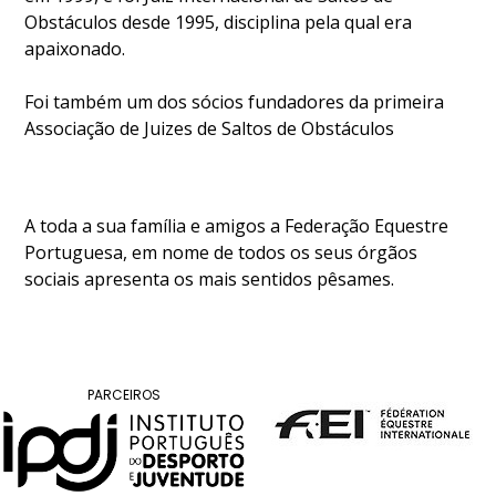
DE
Obstáculos desde 1995, disciplina pela qual era
COMPETIÇÕES
apaixonado.
PROGRAMA
DE
Foi também um dos sócios fundadores da primeira
COMPETIÇÕES
Associação de Juizes de Saltos de Obstáculos
DOCUMENTOS
Horseball
A toda a sua família e amigos a Federação Equestre
CALENDÁRIO
Portuguesa, em nome de todos os seus órgãos
DE
sociais apresenta os mais sentidos pêsames.
COMPETIÇÕES
PROGRAMA
DE
COMPETIÇÕES
PARCEIROS
RESULTADOS
DOCUMENTOS
Inter
Escolas