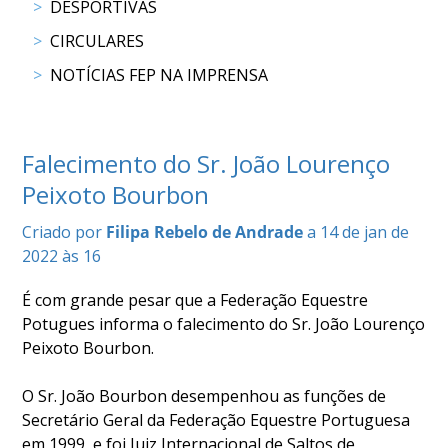
DESPORTIVAS
COMPETIÇÕES
CIRCULARES
RESULTADOS
DOCUMENTOS
NOTÍCIAS FEP NA IMPRENSA
Equitação
de
Trabalho
Falecimento do Sr. João Lourenço
CALENDÁRIO
DE
Peixoto Bourbon
COMPETIÇÕES
Criado por
Filipa Rebelo de Andrade
a 14 de jan de
PROGRAMA
2022 às 16
DE
COMPETIÇÕES
É com grande pesar que a Federação Equestre
RESULTADOS
Potugues informa o falecimento do Sr. João Lourenço
DOCUMENTOS
Peixoto Bourbon.
TREC
O Sr. João Bourbon desempenhou as funções de
Secretário Geral da Federação Equestre Portuguesa
CALENDÁRIO
em 1999, e foi Juiz Internacional de Saltos de