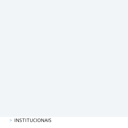
PROGRAMAS
DE
COMPETIÇÃO
CALENDÁRIO
DE
COMPETIÇÕES
RESULTADOS
RANKING
DOCUMENTOS
Atrelagem
CALENDÁRIO
DE
COMPETIÇÕES
PROGRAMAS
INSTITUCIONAIS
DE