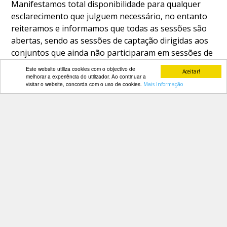
Manifestamos total disponibilidade para qualquer
esclarecimento que julguem necessário, no entanto
reiteramos e informamos que todas as sessões são
abertas, sendo as sessões de captação dirigidas aos
conjuntos que ainda não participaram em sessões de
capacitação e que necessitam de avaliação por parte
Este website utiliza cookies com o objectivo de
Aceitar!
da Equipa técnica e as sessões de Capacitação são
melhorar a experiência do utilizador. Ao continuar a
visitar o website, concorda com o uso de cookies.
Mais Informação
dirigidas aos conjuntos que já integram o programa
e/ou que demonstram aptidão para disputar provas
de escalão de nível Nacional e superior.
PARCEIROS