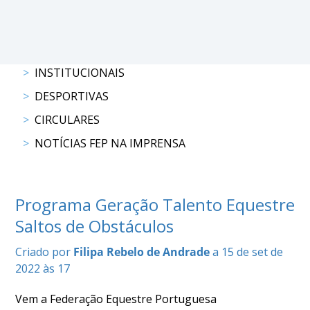
DE
COMPETIÇÕES
PROGRAMA
DE
COMPETIÇÕES
INSTITUCIONAIS
DOCUMENTOS
DESPORTIVAS
Horseball
CIRCULARES
NOTÍCIAS FEP NA IMPRENSA
CALENDÁRIO
DE
COMPETIÇÕES
Programa Geração Talento Equestre
PROGRAMA
DE
Saltos de Obstáculos
COMPETIÇÕES
Criado por
Filipa Rebelo de Andrade
a 15 de set de
RESULTADOS
2022 às 17
DOCUMENTOS
Inter
Vem a Federação Equestre Portuguesa
Escolas