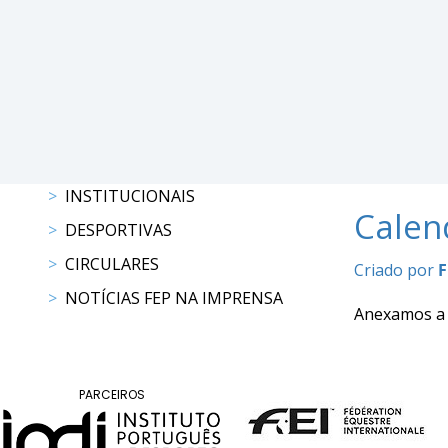
DE
COMPETIÇÕES
PROGRAMAS
DE
COMPETIÇÕES
RESULTADOS
RANKING
DOCUMENTOS
INSTITUCIONAIS
C.
Calen
DESPORTIVAS
C.
CIRCULARES
E.
Criado por
F
NOTÍCIAS FEP NA IMPRENSA
PROGRAMAS
Anexamos a
DE
COMPETIÇÕES
CALENDÁRIO
PARCEIROS
DE
COMPETIÇÕES
DOCUMENTOS