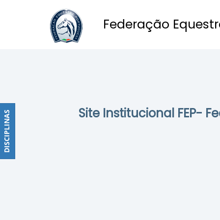
Federação Equestr
Obstáculos
PROGRAMAS
DE
COMPETIÇÕES
CALENDÁRIO
Site Institucional FEP- 
DE
DISCIPLINAS
DISCIPLINAS
COMPETIÇÕES
RESULTADOS
RANKING
DOCUMENTOS
Dressage
e
Paradressage
CALENDÁRIO