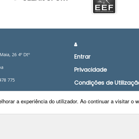
Maia, 26 4º Dtº
Entrar
oa
Privacidade
478 775
Condições de Utilizaçã
ep.pt
Mapa do Site
lhorar a experiência do utilizador. Ao continuar a visitar o
Livro de Reclamações
FEP TV