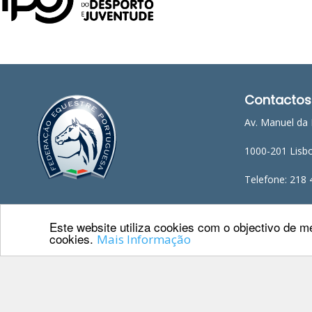
Raides
PROGRAMAS
DE
COMPETIÇÃO
Contactos
CALENDÁRIO
Av. Manuel da 
DE
COMPETIÇÕES
1000-201 Lisb
RESULTADOS
RANKING
Telefone: 218 
DOCUMENTOS
E-mail: geral@f
Atrelagem
Este website utiliza cookies com o objectivo de me
cookies.
Mais Informação
CALENDÁRIO
DE
COMPETIÇÕES
PROGRAMAS