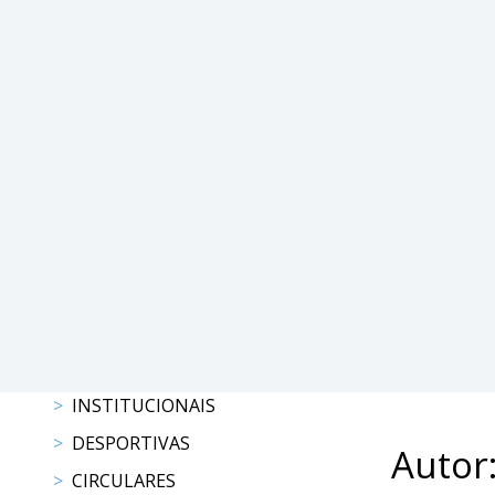
DE
COMPETIÇÕES
RESULTADOS
DOCUMENTOS
Equitação
de
Trabalho
CALENDÁRIO
DE
COMPETIÇÕES
PROGRAMA
DE
COMPETIÇÕES
RESULTADOS
INSTITUCIONAIS
DOCUMENTOS
TREC
DESPORTIVAS
Autor
CIRCULARES