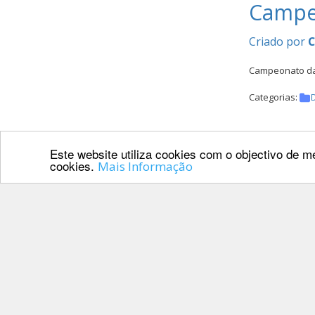
Campeo
Criado por
Campeonato da 
Categorias:
Este website utiliza cookies com o objectivo de me
Campeo
cookies.
Mais Informação
Criado por
CH-EU-E 160km 
Categorias:
Europ