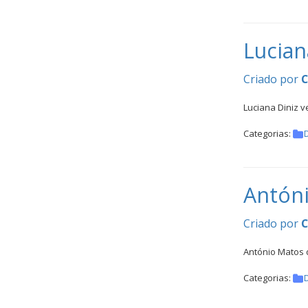
Inter
Escolas
DOCUMENTOS
Lucian
Criado por
Luciana Diniz 
Categorias:
Palmarés
Antóni
Criado por
António Matos 
Categorias: