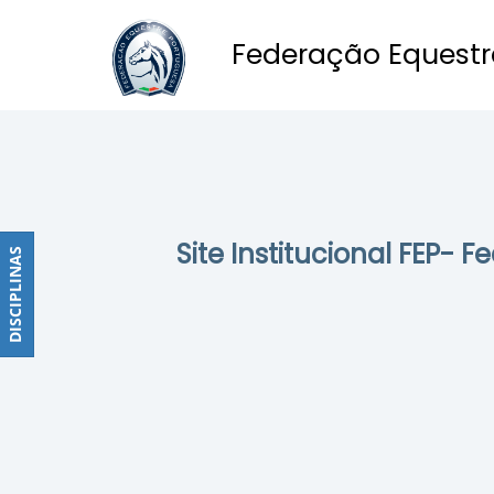
Federação Equestr
Obstáculos
PROGRAMAS
DE
COMPETIÇÕES
CALENDÁRIO
Site Institucional FEP- 
DE
DISCIPLINAS
DISCIPLINAS
COMPETIÇÕES
RESULTADOS
RANKING
DOCUMENTOS
Dressage
e
Paradressage
CALENDÁRIO