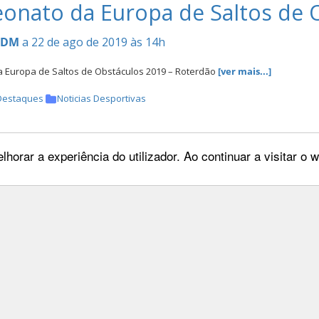
nato da Europa de Saltos de O
CDM
a 22 de ago de 2019 às 14h
Europa de Saltos de Obstáculos 2019 – Roterdão
[ver mais...]
Destaques
Noticias Desportivas
lhorar a experiência do utilizador. Ao continuar a visitar o
nato da Europa de Raides - Eu
CDM
a 18 de ago de 2019 às 11h
Results
[ver mais...]
Destaques
Noticias Desportivas
eu de Horseball FIHB WHR de 2