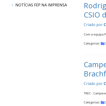
CALENDÁRIO
Rodrig
NOTÍCIAS FEP NA IMPRENSA
DE
CSIO d
COMPETIÇÕES
PROGRAMA
Criado por
DE
COMPETIÇÕES
Com a equipa P
DOCUMENTOS
Categorias:
Horseball
CALENDÁRIO
Campeo
DE
Brachf
COMPETIÇÕES
PROGRAMA
Criado por
DE
COMPETIÇÕES
TREC - Campeon
RESULTADOS
DOCUMENTOS
Categorias: