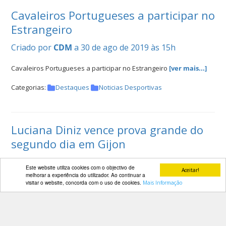
Cavaleiros Portugueses a participar no
Estrangeiro
Criado por
CDM
a 30 de ago de 2019 às 15h
Cavaleiros Portugueses a participar no Estrangeiro
[ver mais...]
Categorias:
Destaques
Noticias Desportivas
Luciana Diniz vence prova grande do
segundo dia em Gijon
Criado por
CDM
a 30 de ago de 2019 às 09h
Este website utiliza cookies com o objectivo de
Aceitar!
melhorar a experiência do utilizador. Ao continuar a
Luciana Diniz vence prova grande do segundo dia em Gijon
[ver
visitar o website, concorda com o uso de cookies.
Mais Informação
mais...]
Categorias:
Destaques
Noticias Desportivas