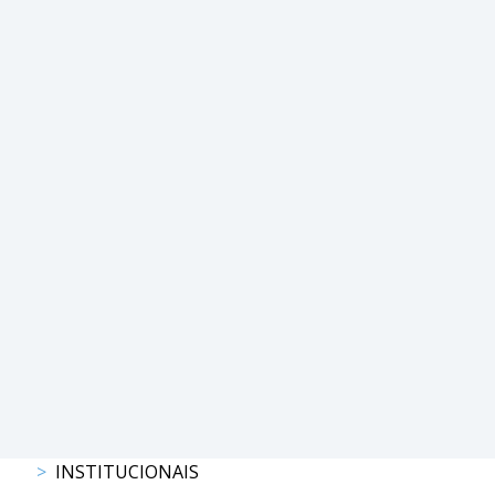
DE
COMPETIÇÕES
PROGRAMA
DE
COMPETIÇÕES
DOCUMENTOS
Horseball
CALENDÁRIO
DE
COMPETIÇÕES
PROGRAMA
DE
COMPETIÇÕES
RESULTADOS
DOCUMENTOS
Inter
INSTITUCIONAIS
Escolas