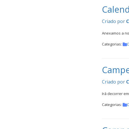
CALENDÁRIO
Calend
DE
COMPETIÇÕES
Criado por
PROGRAMA
DE
Anexamos a nos
COMPETIÇÕES
DOCUMENTOS
Categorias:
Horseball
Campe
CALENDÁRIO
DE
Criado por
COMPETIÇÕES
Irá decorrer e
PROGRAMA
DE
Categorias:
COMPETIÇÕES
RESULTADOS
DOCUMENTOS