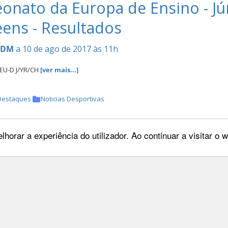
nato da Europa de Ensino - Jún
eens - Resultados
CDM
a 10 de ago de 2017 às 11h
EU-D J/YR/CH
[ver mais...]
Destaques
Noticias Desportivas
lhorar a experiência do utilizador. Ao continuar a visitar o
C "Taça Ibérica Troféu Guilher
CDM
a 04 de ago de 2017 às 18h
de Almeida montando Radja de B”Neville vence Taça Ibérica
[ver mais...]
oticias Desportivas