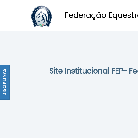
Federação Equestr
Obstáculos
PROGRAMAS
DE
COMPETIÇÕES
CALENDÁRIO
Site Institucional FEP- 
DE
DISCIPLINAS
DISCIPLINAS
COMPETIÇÕES
RESULTADOS
RANKING
DOCUMENTOS
Dressage
e
Paradressage
CALENDÁRIO