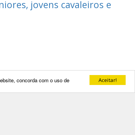
iores, jovens cavaleiros e
 website, concorda com o uso de
Aceitar!
me Pinto"