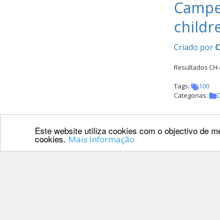
Campeo
childr
Criado por
Resultados CH-
Tags:
100
Categorias:
Este website utiliza cookies com o objectivo de me
CSN-A/
cookies.
Mais Informação
Criado por
António Matos 
Categorias:
N