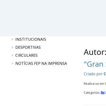
DE
COMPETIÇÕES
RESULTADOS
DOCUMENTOS
Equitação
de
INSTITUCIONAIS
Trabalho
CALENDÁRIO
DESPORTIVAS
Autor
DE
CIRCULARES
COMPETIÇÕES
"Gran 
NOTÍCIAS FEP NA IMPRENSA
PROGRAMA
DE
Criado por
COMPETIÇÕES
RESULTADOS
Realiza-se em 
DOCUMENTOS
Categorias:
TREC