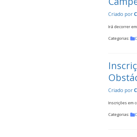
Campeo
Inter
Escolas
Criado por
DOCUMENTOS
Irá decorrer e
Categorias:
Inscri
Obstá
Palmarés
Criado por
Inscrições em 
Categorias: