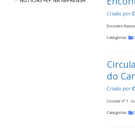
Encont
NOTÍCIAS FEP NA IMPRENSA
CALENDÁRIO
DE
Criado por
COMPETIÇÕES
PROGRAMA
Encontro Nacio
DE
Categorias:
COMPETIÇÕES
DOCUMENTOS
Horseball
Circul
do Ca
CALENDÁRIO
DE
Criado por
COMPETIÇÕES
PROGRAMA
Circular nº 1 
DE
Categorias:
COMPETIÇÕES
RESULTADOS
DOCUMENTOS