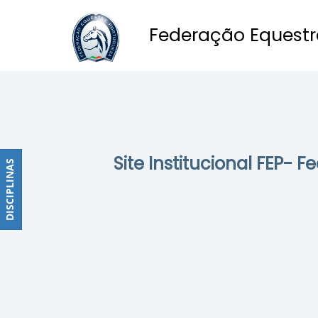
Federação Equestr
Obstáculos
PROGRAMAS
DE
COMPETIÇÕES
CALENDÁRIO
Site Institucional FEP- 
DE
DISCIPLINAS
DISCIPLINAS
COMPETIÇÕES
RESULTADOS
RANKING
DOCUMENTOS
Dressage
e
Paradressage
CALENDÁRIO