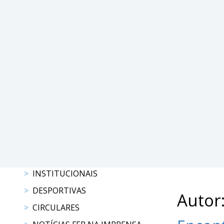
DE
COMPETIÇÕES
RESULTADOS
DOCUMENTOS
Equitação
de
Trabalho
CALENDÁRIO
DE
COMPETIÇÕES
PROGRAMA
DE
COMPETIÇÕES
RESULTADOS
INSTITUCIONAIS
DOCUMENTOS
DESPORTIVAS
Autor
TREC
CIRCULARES