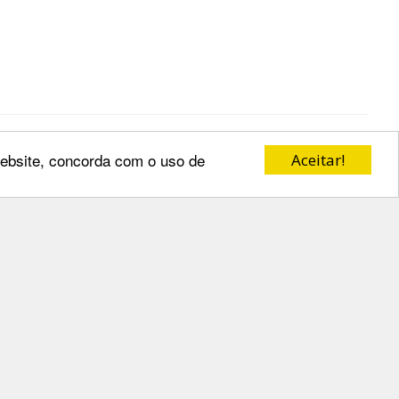
 website, concorda com o uso de
Aceitar!
o Estrangeiro