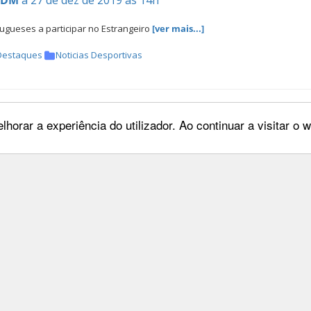
CDM
a 27 de dez de 2019 às 14h
ugueses a participar no Estrangeiro
[ver mais...]
Destaques
Noticias Desportivas
o FEP - Natal
lhorar a experiência do utilizador. Ao continuar a visitar o
CDM
a 23 de dez de 2019 às 16h
al
[ver mais...]
Destaques
Noticias Institucionais
iros Portugueses a participar n
CDM
a 20 de dez de 2019 às 17h