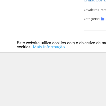
Criado por
Cavaleiros Port
Categorias:
Horári
Este website utiliza cookies com o objectivo de me
cookies.
Mais Informação
Criado por
Horário de Nat
Categorias:
Cavale
Criado por