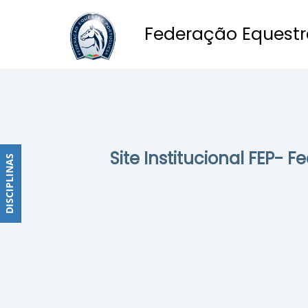
Federação Equestr
Obstáculos
PROGRAMAS
DE
COMPETIÇÕES
CALENDÁRIO
Site Institucional FEP- 
DE
DISCIPLINAS
DISCIPLINAS
COMPETIÇÕES
RESULTADOS
RANKING
DOCUMENTOS
Dressage
e
Paradressage
CALENDÁRIO