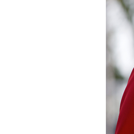
CALENDÁRIO
DE
COMPETIÇÕES
PROGRAMA
DE
COMPETIÇÕES
DOCUMENTOS
Horseball
CALENDÁRIO
DE
COMPETIÇÕES
PROGRAMA
DE
COMPETIÇÕES
RESULTADOS
DOCUMENTOS