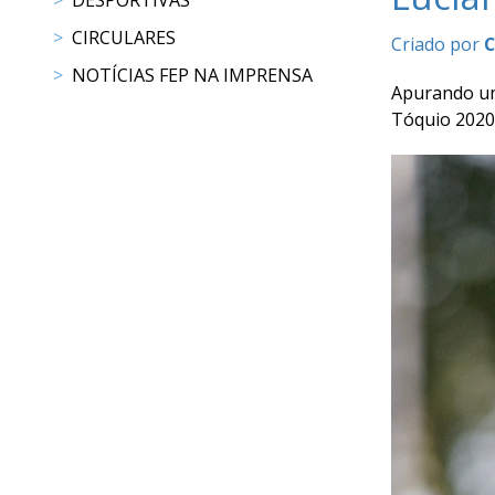
DESPORTIVAS
DE
CIRCULARES
COMPETIÇÕES
Criado por
RESULTADOS
NOTÍCIAS FEP NA IMPRENSA
Apurando um 
DOCUMENTOS
Tóquio 2020
Equitação
de
Trabalho
CALENDÁRIO
DE
COMPETIÇÕES
PROGRAMA
DE
COMPETIÇÕES
RESULTADOS
DOCUMENTOS
TREC