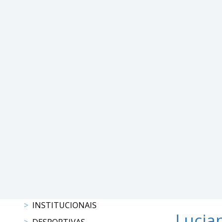
Raides
PROGRAMAS
DE
COMPETIÇÃO
CALENDÁRIO
DE
COMPETIÇÕES
RESULTADOS
RANKING
DOCUMENTOS
Atrelagem
CALENDÁRIO
DE
COMPETIÇÕES
INSTITUCIONAIS
Lucia
PROGRAMAS