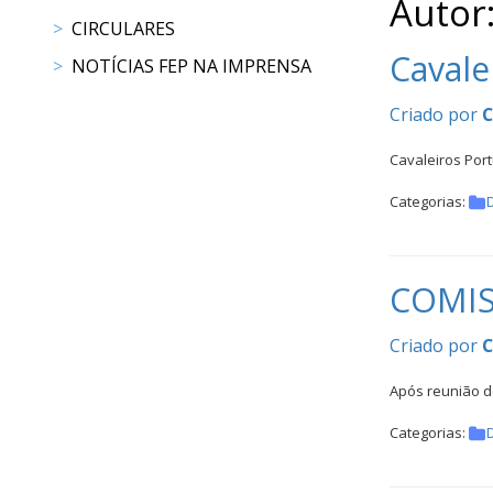
Autor
CALENDÁRIO
CIRCULARES
DE
Cavale
COMPETIÇÕES
NOTÍCIAS FEP NA IMPRENSA
PROGRAMA
Criado por
DE
COMPETIÇÕES
Cavaleiros Port
DOCUMENTOS
Categorias:
Horseball
CALENDÁRIO
COMIS
DE
COMPETIÇÕES
Criado por
PROGRAMA
DE
Após reunião de
COMPETIÇÕES
Categorias:
RESULTADOS
DOCUMENTOS