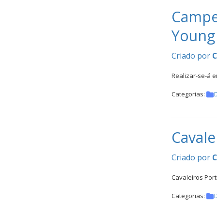
Inter
Campeo
Escolas
DOCUMENTOS
Young 
Criado por
Realizar-se-á e
Categorias:
Palmarés
Cavale
Criado por
Cavaleiros Port
Categorias: