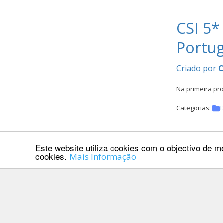
CSI 5*
Portu
Criado por
Na primeira pr
Categorias:
Este website utiliza cookies com o objectivo de me
Campeo
cookies.
Mais Informação
Atuali
Criado por
Realizar-se-á 