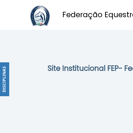
Federação Equestr
Obstáculos
PROGRAMAS
DE
COMPETIÇÕES
CALENDÁRIO
Site Institucional FEP- 
DE
DISCIPLINAS
DISCIPLINAS
COMPETIÇÕES
RESULTADOS
RANKING
DOCUMENTOS
Dressage
e
Paradressage
CALENDÁRIO