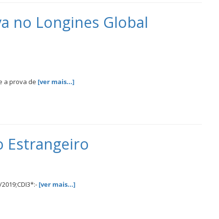
a no Longines Global
e a prova de
[ver mais...]
o Estrangeiro
/2019;CDI3*:-
[ver mais...]