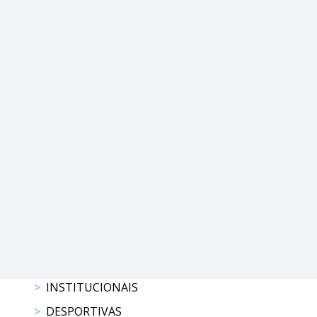
DE
COMPETIÇÕES
RESULTADOS
DOCUMENTOS
Equitação
de
Trabalho
CALENDÁRIO
DE
COMPETIÇÕES
PROGRAMA
DE
COMPETIÇÕES
RESULTADOS
DOCUMENTOS
TREC
INSTITUCIONAIS
DESPORTIVAS