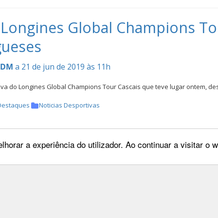
 Longines Global Champions Tou
gueses
CDM
a 21 de jun de 2019 às 11h
ova do Longines Global Champions Tour Cascais que teve lugar ontem, d
Destaques
Noticias Desportivas
lhorar a experiência do utilizador. Ao continuar a visitar o
nato da Europa de Saltos de Ob
zação
CDM
a 19 de jun de 2019 às 17h
em Zuidwolde, Holanda, de 9 a 14 de Julho, o Campeonato da Europa de Sa