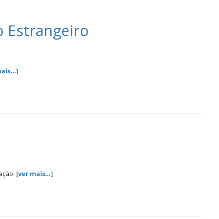
o Estrangeiro
ais...]
mação:
[ver mais...]