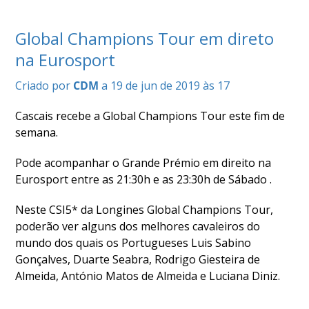
COMPETIÇÕES
RESULTADOS
Global Champions Tour em direto
DOCUMENTOS
na Eurosport
Equitação
de
Criado por
CDM
a 19 de jun de 2019 às 17
Trabalho
CALENDÁRIO
Cascais recebe a Global Champions Tour este fim de
DE
semana.
COMPETIÇÕES
PROGRAMA
Pode acompanhar o Grande Prémio em direito na
Eurosport entre as 21:30h e as 23:30h de Sábado .
DE
COMPETIÇÕES
Neste CSI5* da Longines Global Champions Tour,
RESULTADOS
poderão ver alguns dos melhores cavaleiros do
DOCUMENTOS
mundo dos quais os Portugueses Luis Sabino
TREC
Gonçalves, Duarte Seabra, Rodrigo Giesteira de
Almeida, António Matos de Almeida e Luciana Diniz.
CALENDÁRIO