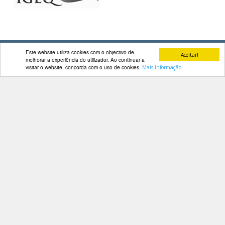
DOCUMENTOS
Este website utiliza cookies com o objectivo de
Aceitar!
melhorar a experiência do utilizador. Ao continuar a
Palmarés
visitar o website, concorda com o uso de cookies.
Mais Informação
Contactos
Av. Manuel da Maia, 26 4º Dtº
1000-201 Lisboa
Telefone: 218 478 775
E-mail: geral@fep.pt