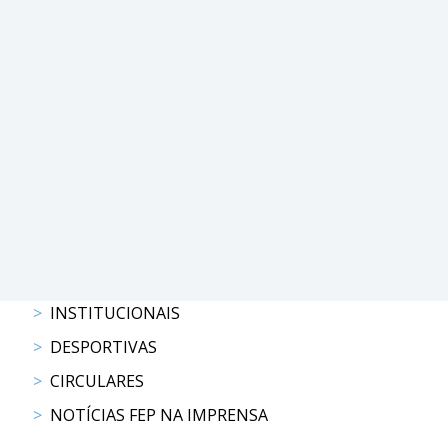
PROGRAMAS
DE
COMPETIÇÃO
CALENDÁRIO
DE
COMPETIÇÕES
RESULTADOS
RANKING
DOCUMENTOS
Atrelagem
INSTITUCIONAIS
CALENDÁRIO
DESPORTIVAS
DE
CIRCULARES
COMPETIÇÕES
NOTÍCIAS FEP NA IMPRENSA
PROGRAMAS
DE