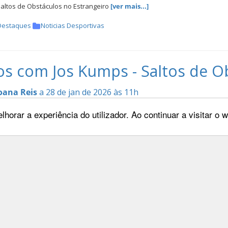
Saltos de Obstáculos no Estrangeiro
[ver mais...]
Destaques
Noticias Desportivas
os com Jos Kumps - Saltos de O
oana Reis
a 28 de jan de 2026 às 11h
lhorar a experiência do utilizador. Ao continuar a visitar o
os Kumps - Saltos de Obstáculos
[ver mais...]
Destaques
Noticias Desportivas
iros de Saltos de Obstáculos no
oana Reis
a 22 de jan de 2026 às 12h
Saltos de Obstáculos no Estrangeiro
[ver mais...]