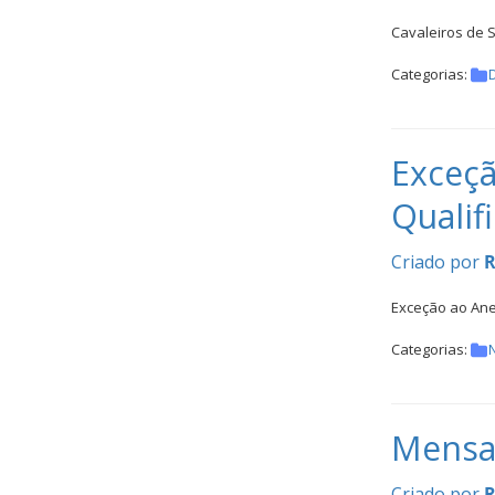
Inter
Cavaleiros de S
Escolas
DOCUMENTOS
Categorias:
Exceçã
Qualif
Criado por
R
Palmarés
Exceção ao Ane
Categorias:
N
Mensa
Criado por
R