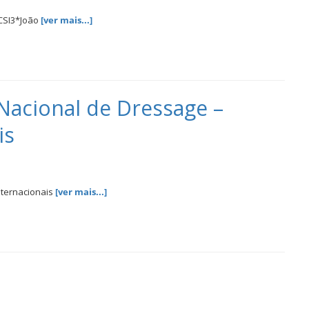
6CSI3*João
[ver mais...]
acional de Dressage –
is
nternacionais
[ver mais...]