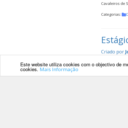
Cavaleiros de 
Categorias:
Estági
Criado por
J
Este website utiliza cookies com o objectivo de me
Estágios com J
cookies.
Mais Informação
Categorias:
Cavale
Criado por
J
Cavaleiros de 