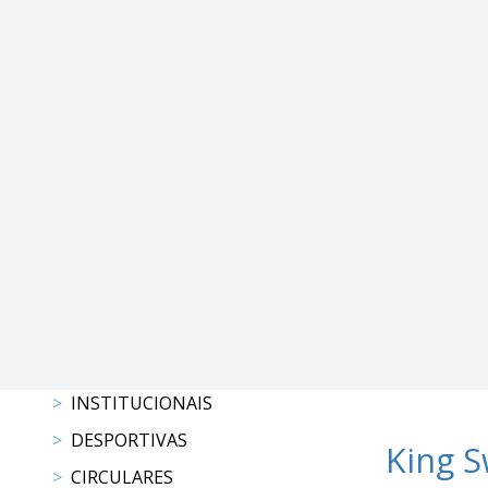
DE
COMPETIÇÕES
RESULTADOS
DOCUMENTOS
Equitação
de
Trabalho
CALENDÁRIO
DE
COMPETIÇÕES
PROGRAMA
DE
COMPETIÇÕES
RESULTADOS
INSTITUCIONAIS
DOCUMENTOS
TREC
DESPORTIVAS
King S
CIRCULARES