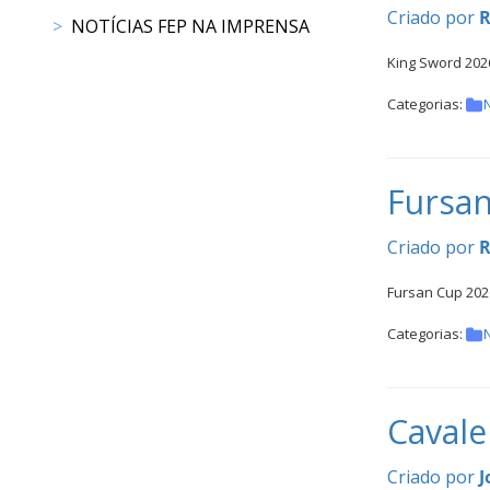
CALENDÁRIO
Criado por
R
NOTÍCIAS FEP NA IMPRENSA
DE
COMPETIÇÕES
King Sword 202
PROGRAMA
Categorias:
N
DE
COMPETIÇÕES
DOCUMENTOS
Fursan
Horseball
Criado por
R
CALENDÁRIO
Fursan Cup 2026
DE
COMPETIÇÕES
Categorias:
N
PROGRAMA
DE
COMPETIÇÕES
Cavale
RESULTADOS
DOCUMENTOS
Criado por
J