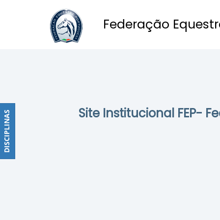
Federação Equestr
Obstáculos
PROGRAMAS
DE
COMPETIÇÕES
CALENDÁRIO
Site Institucional FEP- 
DE
DISCIPLINAS
DISCIPLINAS
COMPETIÇÕES
RESULTADOS
RANKING
DOCUMENTOS
Dressage
e
Paradressage
CALENDÁRIO