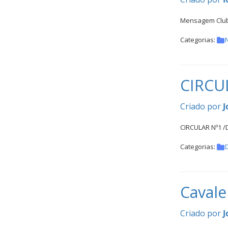
Mensagem Club
Categorias:
N
CIRCU
Criado por
J
CIRCULAR Nº1 /D
Categorias:
Cavale
Criado por
J