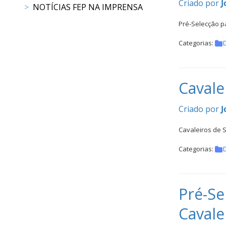
CALENDÁRIO
Criado por
J
NOTÍCIAS FEP NA IMPRENSA
DE
Pré-Selecção p
COMPETIÇÕES
PROGRAMA
Categorias:
DE
COMPETIÇÕES
DOCUMENTOS
Cavale
Horseball
Criado por
J
CALENDÁRIO
Cavaleiros de 
DE
Categorias:
COMPETIÇÕES
PROGRAMA
DE
Pré-Se
COMPETIÇÕES
RESULTADOS
Cavale
DOCUMENTOS