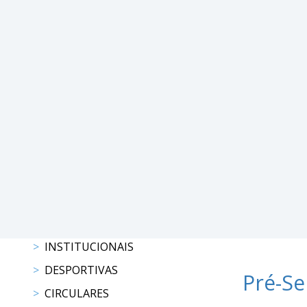
DE
COMPETIÇÕES
RESULTADOS
DOCUMENTOS
Equitação
de
Trabalho
CALENDÁRIO
DE
COMPETIÇÕES
PROGRAMA
DE
COMPETIÇÕES
RESULTADOS
INSTITUCIONAIS
DOCUMENTOS
DESPORTIVAS
TREC
Pré-Se
CIRCULARES