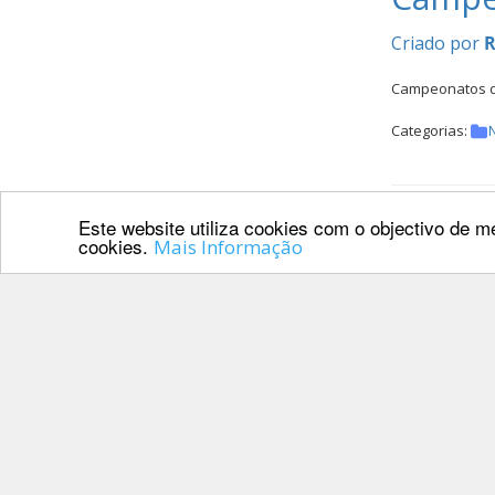
Criado por
R
Campeonatos d
Categorias:
N
Cavale
Este website utiliza cookies com o objectivo de me
cookies.
Mais Informação
Criado por
J
Cavaleiros de 
Categorias:
Result