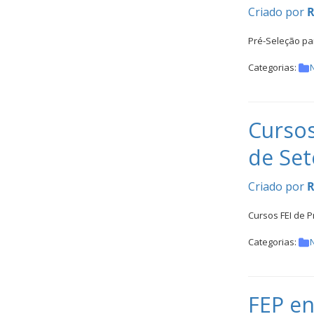
Inter
Criado por
R
Escolas
Pré-Seleção par
DOCUMENTOS
Categorias:
N
Cursos
de Se
Palmarés
Criado por
R
Cursos FEI de 
Categorias:
N
FEP en