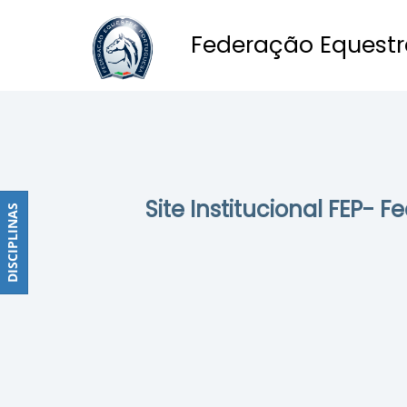
Federação Equestr
Obstáculos
PROGRAMAS
DE
COMPETIÇÕES
CALENDÁRIO
Site Institucional FEP- 
DE
DISCIPLINAS
DISCIPLINAS
COMPETIÇÕES
RESULTADOS
RANKING
DOCUMENTOS
Dressage
e
Paradressage
CALENDÁRIO