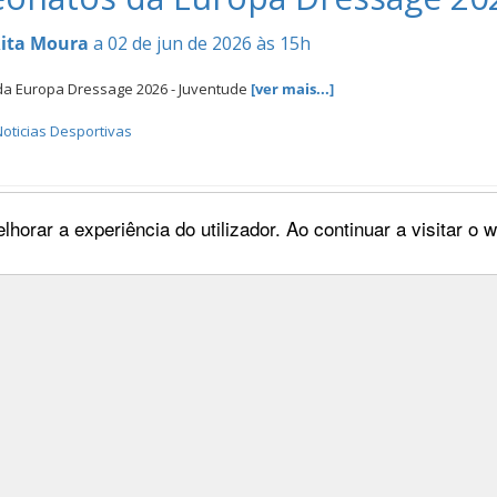
ita Moura
a 02 de jun de 2026 às 15h
a Europa Dressage 2026 - Juventude
[ver mais...]
oticias Desportivas
iros de Saltos de Obstáculos no
lhorar a experiência do utilizador. Ao continuar a visitar o
oana Reis
a 28 de mai de 2026 às 23h
Saltos de Obstáculos no Estrangeiro
[ver mais...]
Destaques
Noticias Desportivas
ados CDIO4*NC Lier (BEL) - 20 