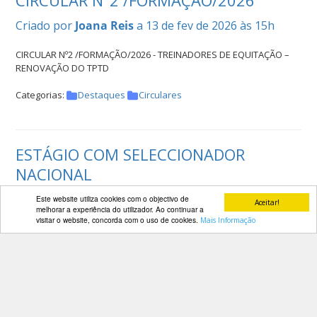
CIRCULAR Nº2 /FORMAÇÃO/2026
Criado por
Joana Reis
a 13 de fev de 2026 às 15h
CIRCULAR Nº2 /FORMAÇÃO/2026 - TREINADORES DE EQUITAÇÃO –
RENOVAÇÃO DO TPTD
Categorias:
Destaques
Circulares
ESTÁGIO COM SELECCIONADOR
NACIONAL
Criado por
Joana Reis
a 13 de fev de 2026 às 14h
Este website utiliza cookies com o objectivo de
Aceitar!
melhorar a experiência do utilizador. Ao continuar a
visitar o website, concorda com o uso de cookies.
Mais Informação
CANCELAMENTO
[ver mais...]
Categorias:
Destaques
Noticias Desportivas
Cavaleiros de Saltos de Obstáculos no