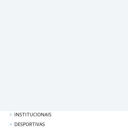
DE
COMPETIÇÕES
PROGRAMA
DE
COMPETIÇÕES
DOCUMENTOS
Horseball
CALENDÁRIO
DE
COMPETIÇÕES
PROGRAMA
DE
COMPETIÇÕES
RESULTADOS
DOCUMENTOS
INSTITUCIONAIS
Inter
DESPORTIVAS
Escolas