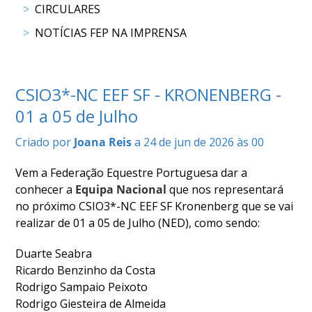
CIRCULARES
COMPETIÇÕES
RESULTADOS
NOTÍCIAS FEP NA IMPRENSA
DOCUMENTOS
Equitação
de
CSIO3*-NC EEF SF - KRONENBERG -
Trabalho
CALENDÁRIO
01 a 05 de Julho
DE
Criado por
Joana Reis
a 24 de jun de 2026 às 00
COMPETIÇÕES
PROGRAMA
Vem a Federação Equestre Portuguesa dar a
DE
conhecer a
Equipa Nacional
que nos representará
COMPETIÇÕES
no próximo CSIO3*-NC EEF SF Kronenberg que se vai
RESULTADOS
realizar de 01 a 05 de Julho (NED), como sendo:
DOCUMENTOS
TREC
Duarte Seabra
Ricardo Benzinho da Costa
Rodrigo Sampaio Peixoto
CALENDÁRIO
Rodrigo Giesteira de Almeida