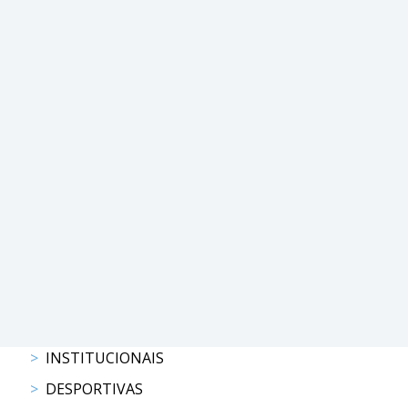
PROGRAMAS
DE
COMPETIÇÃO
CALENDÁRIO
DE
COMPETIÇÕES
RESULTADOS
RANKING
DOCUMENTOS
Atrelagem
CALENDÁRIO
DE
INSTITUCIONAIS
COMPETIÇÕES
PROGRAMAS
DESPORTIVAS
DE