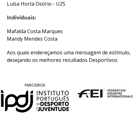
DE
Luísa Horta Osório - U25
COMPETIÇÕES
PROGRAMA
Individuais:
DE
Mafalda Costa Marques
COMPETIÇÕES
Mandy Mendes Costa
DOCUMENTOS
Horseball
Aos quais endereçamos uma mensagem de estímulo,
desejando os melhores resultados Desportivos
CALENDÁRIO
DE
COMPETIÇÕES
PARCEIROS
PROGRAMA
DE
COMPETIÇÕES
RESULTADOS
DOCUMENTOS
Inter
Escolas