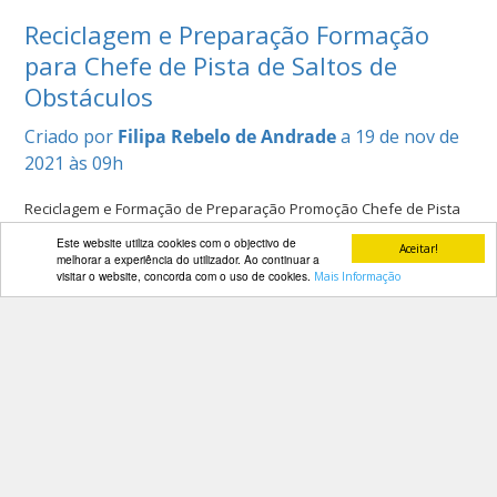
Reciclagem e Preparação Formação
para Chefe de Pista de Saltos de
Obstáculos
Criado por
Filipa Rebelo de Andrade
a 19 de nov de
2021 às 09h
Reciclagem e Formação de Preparação Promoção Chefe de Pista
de Saltos de Obstáculos
[ver mais...]
Este website utiliza cookies com o objectivo de
Aceitar!
melhorar a experiência do utilizador. Ao continuar a
Categorias:
Destaques
Noticias Institucionais
visitar o website, concorda com o uso de cookies.
Mais Informação
Promoção Oficiais FEI de Dressage
Criado por
Filipa Rebelo de Andrade
a 18 de nov de
2021 às 15h
Oficiais FEI
[ver mais...]