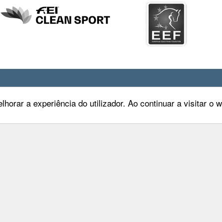
lhorar a experiência do utilizador. Ao continuar a visitar o
Maia, 26 4º Dtº
Entrar
oa
Privacidade
478 775
Condições de Utilizaçã
ep.pt
Mapa do Site
Livro de Reclamações
FEP TV