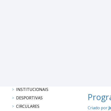
DE
COMPETIÇÕES
PROGRAMAS
DE
COMPETIÇÕES
RESULTADOS
RANKING
DOCUMENTOS
C.
C.
E.
PROGRAMAS
DE
COMPETIÇÕES
INSTITUCIONAIS
CALENDÁRIO
Progr
DESPORTIVAS
DE
COMPETIÇÕES
CIRCULARES
Criado por
J
DOCUMENTOS