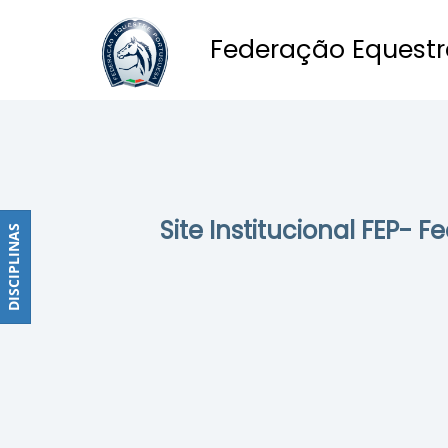
Federação Equestr
Obstáculos
PROGRAMAS
DE
COMPETIÇÕES
CALENDÁRIO
Site Institucional FEP- 
DE
DISCIPLINAS
DISCIPLINAS
COMPETIÇÕES
RESULTADOS
RANKING
DOCUMENTOS
Dressage
e
Paradressage
CALENDÁRIO