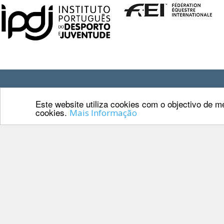
DE
COMPETIÇÕES
RESULTADOS
DOCUMENTOS
Equitação
de
Trabalho
Contactos
CALENDÁRIO
Este website utiliza cookies com o objectivo de me
DE
cookies.
Av. Manuel da 
Mais Informação
COMPETIÇÕES
1000-201 Lisb
PROGRAMA
DE
Telefone: 218 
COMPETIÇÕES
RESULTADOS
E-mail: geral@f
DOCUMENTOS
TREC