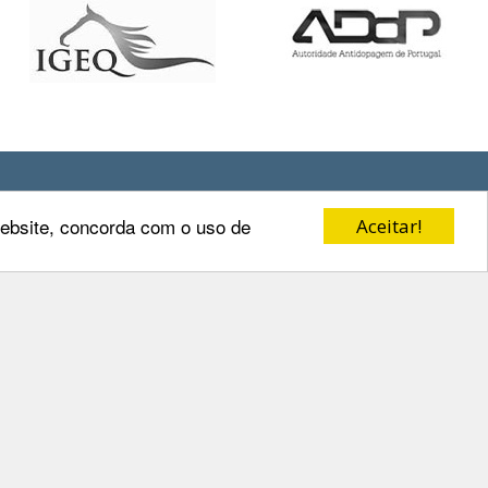
Redes Sociais
 website, concorda com o uso de
Aceitar!
o