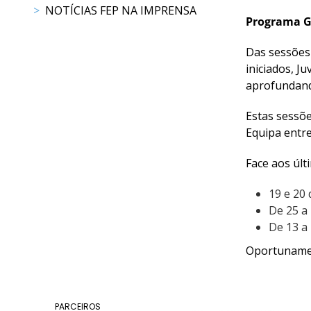
NOTÍCIAS FEP NA IMPRENSA
Raides
Programa Ge
Das sessões 
PROGRAMAS
iniciados, J
DE
aprofundand
COMPETIÇÃO
CALENDÁRIO
Estas sessõe
DE
Equipa entre
COMPETIÇÕES
RESULTADOS
Face aos últ
RANKING
19 e 20
DOCUMENTOS
De 25 a
Atrelagem
De 13 a 
CALENDÁRIO
Oportunamen
DE
COMPETIÇÕES
PROGRAMAS
PARCEIROS