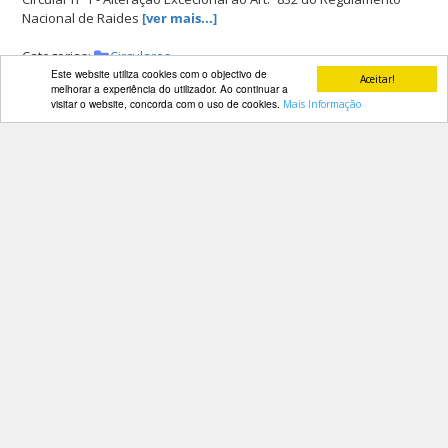
Nacional de Raides
[ver mais...]
Categorias:
Circulares
Este website utiliza cookies com o objectivo de
Aceitar!
melhorar a experiência do utilizador. Ao continuar a
visitar o website, concorda com o uso de cookies.
Mais Informação
Circular nº 27 - Revisão do
Regulamento Nacional de Dressage
2022; Revisão dos Protocolos das
Provas Nacionais de Dressage 2022 e
Reformulação do Relatório das
Competições de Dressage 2022
Criado por
Rita Moura
a 30 de dez de 2021 às 16h
Circular nº 27 - Revisão do Regulamento Nacional de Dressage
2022; Revisão dos Protocolos das Provas Nacionais de Dressage
2022 e Reformulação do Relatório das Competições de Dressage
2022
[ver mais...]