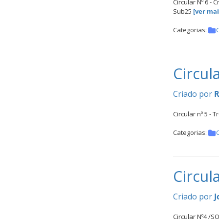
Inter
Circular Nº 6 -
Sub25
[ver mais
Escolas
DOCUMENTOS
Categorias:
C
Circul
Criado por
R
Circular nº 5 -
Palmarés
Categorias:
C
Circul
Criado por
J
Circular Nº4 /S