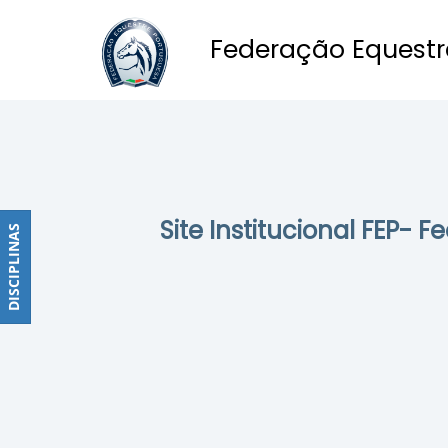
Federação Equestr
Obstáculos
PROGRAMAS
DE
COMPETIÇÕES
CALENDÁRIO
Site Institucional FEP- 
DE
DISCIPLINAS
DISCIPLINAS
COMPETIÇÕES
RESULTADOS
RANKING
DOCUMENTOS
Dressage
e
Paradressage
CALENDÁRIO