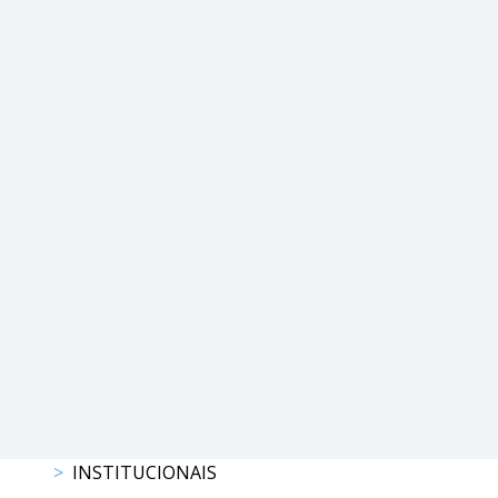
DE
COMPETIÇÕES
RESULTADOS
DOCUMENTOS
Equitação
de
Trabalho
CALENDÁRIO
DE
COMPETIÇÕES
PROGRAMA
DE
COMPETIÇÕES
RESULTADOS
DOCUMENTOS
TREC
INSTITUCIONAIS