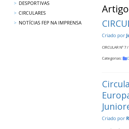
CALENDÁRIO
DESPORTIVAS
Artigo
DE
CIRCULARES
COMPETIÇÕES
CIRCUL
NOTÍCIAS FEP NA IMPRENSA
PROGRAMA
DE
Criado por
J
COMPETIÇÕES
DOCUMENTOS
CIRCULAR Nº 7 /
Horseball
Categorias:
CALENDÁRIO
DE
Circul
COMPETIÇÕES
Europa
PROGRAMA
DE
Junior
COMPETIÇÕES
RESULTADOS
Criado por
R
DOCUMENTOS