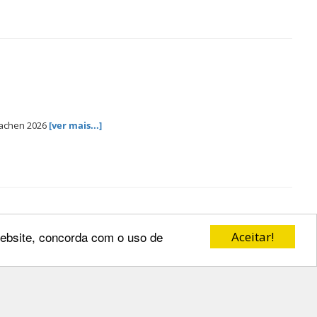
Aachen 2026
[ver mais...]
 website, concorda com o uso de
Aceitar!