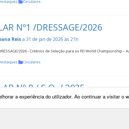
Destaques
Circulares
LAR Nº1 /DRESSAGE/2026
oana Reis
a 31 de jan de 2026 às 21h
RESSAGE/2026 - Critérios de Seleção para os FEI World Championship – 
Destaques
Circulares
AR Nº 8 / S.O. / 2025
lhorar a experiência do utilizador. Ao continuar a visitar o
oana Reis
a 21 de mai de 2025 às 11h
 S.O. / 2025
[ver mais...]
Destaques
Noticias Desportivas
Circulares