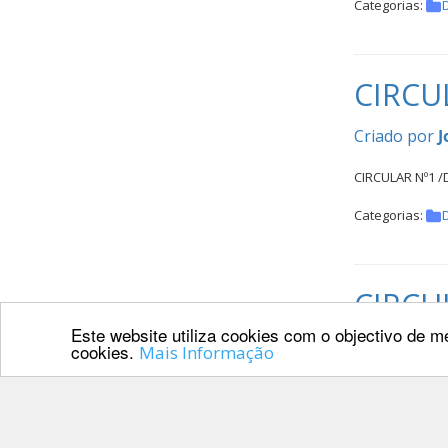
Categorias:
CIRCU
Criado por
J
CIRCULAR Nº1 /D
Categorias:
CIRCUL
Este website utiliza cookies com o objectivo de me
Criado por
J
cookies.
Mais Informação
CIRCULAR Nº 8 /
Categorias: