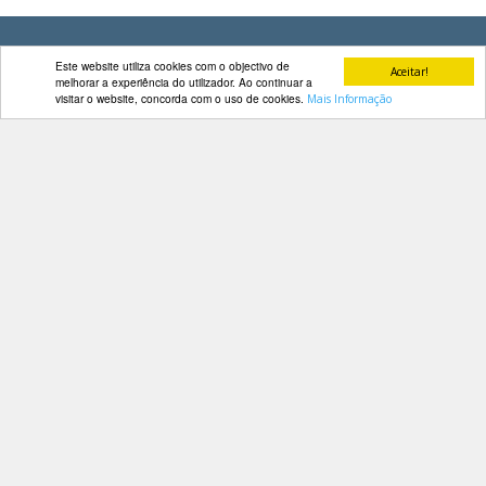
DOCUMENTOS
Este website utiliza cookies com o objectivo de
Aceitar!
melhorar a experiência do utilizador. Ao continuar a
visitar o website, concorda com o uso de cookies.
Mais Informação
Palmarés
Contactos
Av. Manuel da Maia, 26 4º Dtº
1000-201 Lisboa
Telefone: 218 478 775
E-mail: geral@fep.pt
Entrar