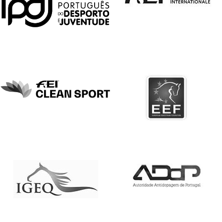
DE
COMPETIÇÕES
PROGRAMA
DE
COMPETIÇÕES
DOCUMENTOS
Horseball
CALENDÁRIO
DE
COMPETIÇÕES
PROGRAMA
DE
COMPETIÇÕES
RESULTADOS
DOCUMENTOS
Inter
Escolas