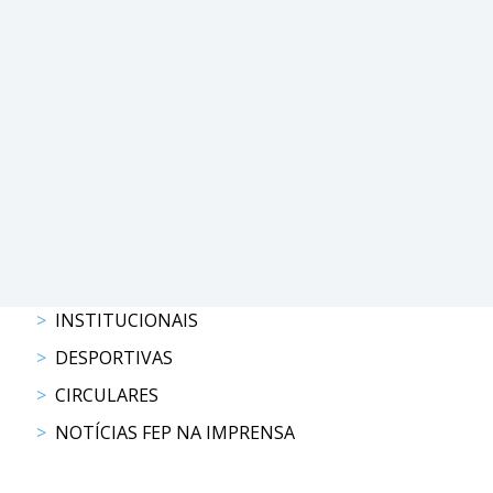
PROGRAMAS
DE
COMPETIÇÃO
CALENDÁRIO
DE
COMPETIÇÕES
RESULTADOS
RANKING
DOCUMENTOS
Atrelagem
INSTITUCIONAIS
DESPORTIVAS
CALENDÁRIO
CIRCULARES
DE
COMPETIÇÕES
NOTÍCIAS FEP NA IMPRENSA
PROGRAMAS
DE