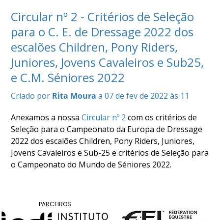
COMPETIÇÕES
Circular nº 2 - Critérios de Seleção
RESULTADOS
para o C. E. de Dressage 2022 dos
DOCUMENTOS
escalões Children, Pony Riders,
Equitação
de
Juniores, Jovens Cavaleiros e Sub25,
Trabalho
e C.M. Séniores 2022
CALENDÁRIO
DE
Criado por
Rita Moura
a 07 de fev de 2022 às 11
COMPETIÇÕES
PROGRAMA
Anexamos a nossa
Circular nº 2
com os critérios de
DE
Seleção para o Campeonato da Europa de Dressage
COMPETIÇÕES
2022 dos escalões Children, Pony Riders, Juniores,
RESULTADOS
Jovens Cavaleiros e Sub-25 e critérios de Seleção para
o Campeonato do Mundo de Séniores 2022.
DOCUMENTOS
TREC
PARCEIROS
CALENDÁRIO