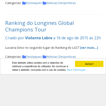
Categorias:
Destaques
Noticias Desportivas
Ranking do Longines Global
Champions Tour
Criado por
Violante Lebre
a 16 de ago de 2015 às 22h
Luciana Diniz no segundo lugar do Ranking do LGCT
[ver mais...]
Categorias:
Destaques
Noticias Desportivas
Este website utiliza cookies com o objectivo de
Aceitar!
melhorar a experiência do utilizador. Ao continuar a
visitar o website, concorda com o uso de cookies.
Mais Informação
Campeonato da Europa de Ensino -
Ordens de entrada
Criado por
Filipa Rebelo de Andrade
a 15 de ago de
2015 às 21h