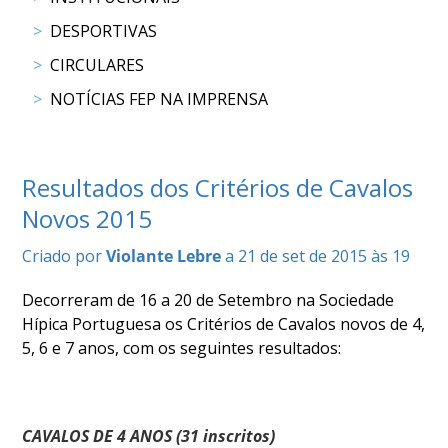
DE
COMPETIÇÕES
DESPORTIVAS
PROGRAMA
CIRCULARES
DE
NOTÍCIAS FEP NA IMPRENSA
COMPETIÇÕES
DOCUMENTOS
Horseball
Resultados dos Critérios de Cavalos
Novos 2015
CALENDÁRIO
DE
Criado por
Violante Lebre
a 21 de set de 2015 às 19
COMPETIÇÕES
PROGRAMA
Decorreram de 16 a 20 de Setembro na Sociedade
DE
Hípica Portuguesa os Critérios de Cavalos novos de 4,
COMPETIÇÕES
5, 6 e 7 anos, com os seguintes resultados:
RESULTADOS
DOCUMENTOS
Inter
CAVALOS DE 4 ANOS (31 inscritos)
Escolas