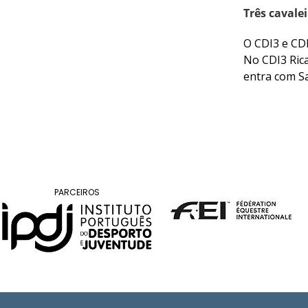
Três cavale
Raides
O CDI3 e CDI
PROGRAMAS
No CDI3 Ric
DE
entra com S
COMPETIÇÃO
CALENDÁRIO
DE
COMPETIÇÕES
RESULTADOS
RANKING
DOCUMENTOS
PARCEIROS
Atrelagem
CALENDÁRIO
DE
COMPETIÇÕES
PROGRAMAS