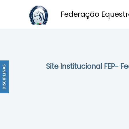
Federação Equestr
Obstáculos
PROGRAMAS
DE
COMPETIÇÕES
CALENDÁRIO
Site Institucional FEP- 
DE
DISCIPLINAS
DISCIPLINAS
COMPETIÇÕES
RESULTADOS
RANKING
DOCUMENTOS
Dressage
e
Paradressage
CALENDÁRIO