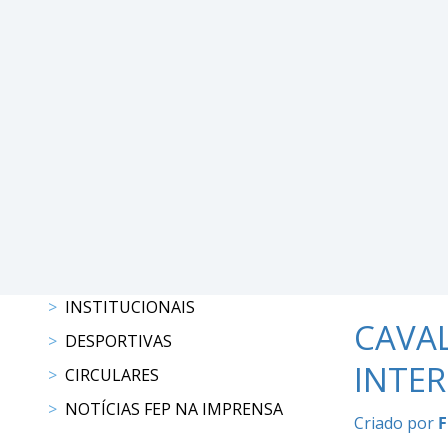
DE
COMPETIÇÕES
PROGRAMAS
DE
COMPETIÇÕES
RESULTADOS
RANKING
DOCUMENTOS
C.
C.
E.
PROGRAMAS
INSTITUCIONAIS
DE
CAVA
DESPORTIVAS
COMPETIÇÕES
INTE
CALENDÁRIO
CIRCULARES
DE
NOTÍCIAS FEP NA IMPRENSA
Criado por
F
COMPETIÇÕES
DOCUMENTOS