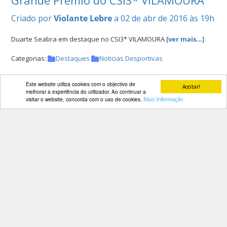
Criado por
Violante Lebre
a 02 de abr de 2016 às 19h
Duarte Seabra em destaque no CSI3* VILAMOURA
[ver mais...]
Categorias:
Destaques
Noticias Desportivas
Este website utiliza cookies com o objectivo de
Aceitar!
melhorar a experiência do utilizador. Ao continuar a
Luis Sabino Gonçalves vence prova de
visitar o website, concorda com o uso de cookies.
Mais Informação
1,35m no CSI3* VILAMOURA
Criado por
Violante Lebre
a 01 de abr de 2016 às 17h
Vitória no CSI3* VILAMOURA
[ver mais...]
Categorias:
Destaques
Noticias Desportivas
Nuno Tiago Gomes e Hugo Tavares