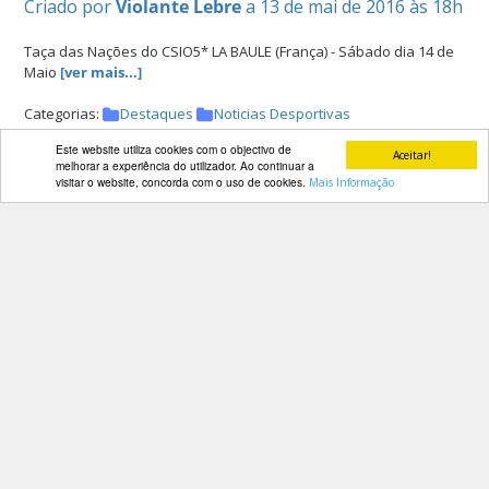
Criado por
Violante Lebre
a 13 de mai de 2016 às 18h
Taça das Nações do CSIO5* LA BAULE (França) - Sábado dia 14 de
Maio
[ver mais...]
Categorias:
Destaques
Noticias Desportivas
Este website utiliza cookies com o objectivo de
Aceitar!
melhorar a experiência do utilizador. Ao continuar a
visitar o website, concorda com o uso de cookies.
Mais Informação
Cavaleiros de Raides em competições
internacionais
Criado por
Violante Lebre
a 12 de mai de 2016 às 16h
Presenças de raidistas na Grã Bretanha e em Portugal
[ver
mais...]
Categorias:
Destaques
Noticias Desportivas
Mário Wilson Fernandes vence prova