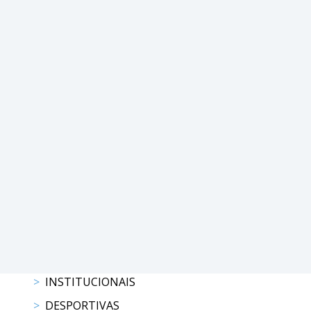
DE
COMPETIÇÕES
RESULTADOS
DOCUMENTOS
Equitação
de
Trabalho
CALENDÁRIO
DE
COMPETIÇÕES
PROGRAMA
DE
COMPETIÇÕES
RESULTADOS
DOCUMENTOS
TREC
INSTITUCIONAIS
DESPORTIVAS