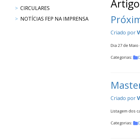
Artigo
CALENDÁRIO
CIRCULARES
DE
Próxim
COMPETIÇÕES
NOTÍCIAS FEP NA IMPRENSA
PROGRAMA
Criado por
V
DE
COMPETIÇÕES
Dia 27 de Maio
DOCUMENTOS
Categorias:
Horseball
CALENDÁRIO
Master
DE
COMPETIÇÕES
Criado por
V
PROGRAMA
DE
Listagem dos c
COMPETIÇÕES
Categorias:
RESULTADOS
DOCUMENTOS