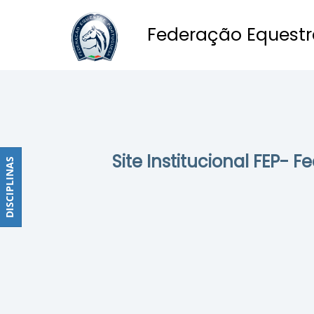
Federação Equestr
Obstáculos
PROGRAMAS
DE
COMPETIÇÕES
CALENDÁRIO
Site Institucional FEP- 
DE
DISCIPLINAS
DISCIPLINAS
COMPETIÇÕES
RESULTADOS
RANKING
DOCUMENTOS
Dressage
e
Paradressage
CALENDÁRIO