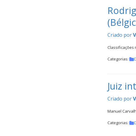
Inter
Rodrig
Escolas
DOCUMENTOS
(Bélgic
Criado por
V
Classificações 
Categorias:
Palmarés
Juiz i
Criado por
V
Manuel Carvalh
Categorias: