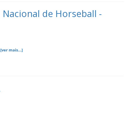
Nacional de Horseball -
o
[ver mais...]
A