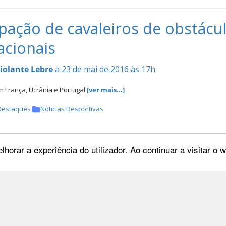
ipação de cavaleiros de obstác
acionais
iolante Lebre
a 23 de mai de 2016 às 17h
 França, Ucrânia e Portugal
[ver mais...]
Destaques
Noticias Desportivas
lhorar a experiência do utilizador. Ao continuar a visitar o
 Prémio do CSI2* MADRID - Lui
iolante Lebre
a 23 de mai de 2016 às 10h
nçalves em 3º lugar no Grande Prémio do CSI2* MADRID
[ver mais...]