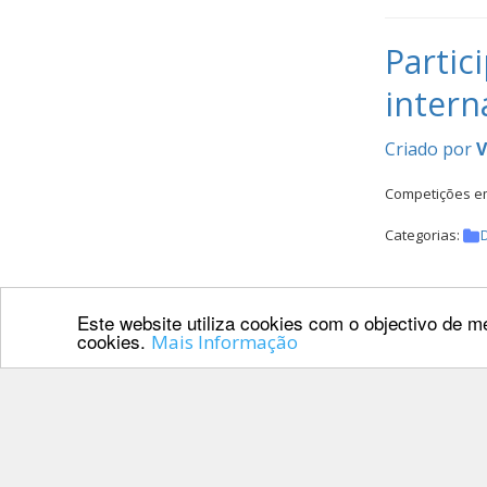
Partic
intern
Criado por
V
Competições em
Categorias:
Este website utiliza cookies com o objectivo de me
Grande
cookies.
Mais Informação
lugar
Criado por
V
Luís Sabino Go