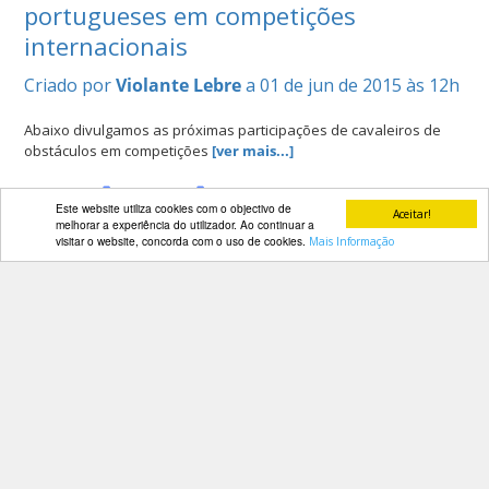
portugueses em competições
internacionais
Criado por
Violante Lebre
a 01 de jun de 2015 às 12h
Abaixo divulgamos as próximas participações de cavaleiros de
obstáculos em competições
[ver mais...]
Categorias:
Destaques
Noticias Desportivas
Este website utiliza cookies com o objectivo de
Aceitar!
melhorar a experiência do utilizador. Ao continuar a
visitar o website, concorda com o uso de cookies.
Mais Informação
Luis Sabino Gonçalves ganhou hoje a
prova de 1,40m e o Grande Prémio do
CSIO Lisboa
Criado por
Violante Lebre
a 31 de mai de 2015 às 22h
Luis Sabino Gonçalves em grande no CSIO de Lisboa
[ver mais...]
Categorias:
Destaques
Noticias Desportivas