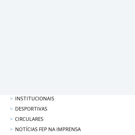
PROGRAMAS
DE
COMPETIÇÃO
CALENDÁRIO
DE
COMPETIÇÕES
RESULTADOS
RANKING
DOCUMENTOS
Atrelagem
INSTITUCIONAIS
CALENDÁRIO
DESPORTIVAS
DE
COMPETIÇÕES
CIRCULARES
PROGRAMAS
NOTÍCIAS FEP NA IMPRENSA
DE