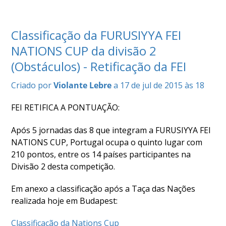
COMPETIÇÕES
RESULTADOS
Classificação da FURUSIYYA FEI
DOCUMENTOS
NATIONS CUP da divisão 2
Equitação
de
(Obstáculos) - Retificação da FEI
Trabalho
CALENDÁRIO
Criado por
Violante Lebre
a 17 de jul de 2015 às 18
DE
COMPETIÇÕES
FEI RETIFICA A PONTUAÇÃO:
PROGRAMA
Após 5 jornadas das 8 que integram a FURUSIYYA FEI
DE
NATIONS CUP, Portugal ocupa o quinto lugar com
COMPETIÇÕES
210 pontos, entre os 14 países participantes na
RESULTADOS
Divisão 2 desta competição.
DOCUMENTOS
TREC
Em anexo a classificação após a Taça das Nações
realizada hoje em Budapest:
CALENDÁRIO
Classificação da Nations Cup