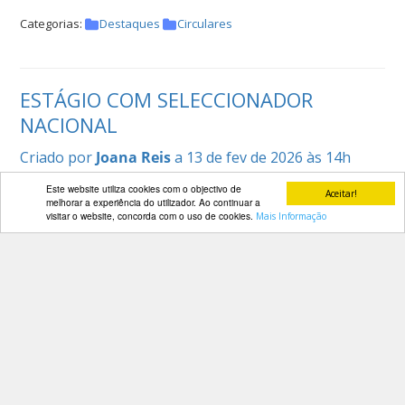
Categorias:
Destaques
Circulares
ESTÁGIO COM SELECCIONADOR
NACIONAL
Criado por
Joana Reis
a 13 de fev de 2026 às 14h
Este website utiliza cookies com o objectivo de
CANCELAMENTO
[ver mais...]
Aceitar!
melhorar a experiência do utilizador. Ao continuar a
visitar o website, concorda com o uso de cookies.
Mais Informação
Categorias:
Destaques
Noticias Desportivas
Cavaleiros de Saltos de Obstáculos no
Estrangeiro
Criado por
Joana Reis
a 12 de fev de 2026 às 14h
Cavaleiros de Saltos de Obstáculos no Estrangeiro
[ver mais...]