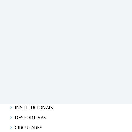
DE
COMPETIÇÕES
PROGRAMA
DE
COMPETIÇÕES
DOCUMENTOS
Horseball
CALENDÁRIO
DE
COMPETIÇÕES
PROGRAMA
DE
COMPETIÇÕES
INSTITUCIONAIS
RESULTADOS
DOCUMENTOS
DESPORTIVAS
Inter
CIRCULARES
Escolas