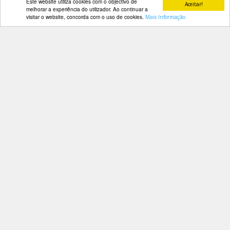
Este website utiliza cookies com o objectivo de
Aceitar!
melhorar a experiência do utilizador. Ao continuar a
Criado por
Violante Lebre
a 11 de set de 2014 às 11h
visitar o website, concorda com o uso de cookies.
Mais Informação
Entrevista ao Seleccionador da Juventude - Miguel Viana
[ver
mais...]
Categorias:
Destaques
Noticias Institucionais
Participação de cavaleiros
portugueses em competições
internacionais
Criado por
Violante Lebre
a 10 de set de 2014 às 11h
Luciana Diniz em Paderborn (GER) e CSI1* de Barcelos
[ver
mais...]
Categorias:
Destaques
Noticias Desportivas