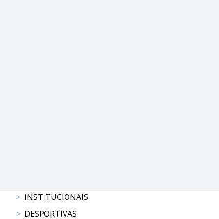
PROGRAMAS
DE
COMPETIÇÃO
CALENDÁRIO
DE
COMPETIÇÕES
RESULTADOS
RANKING
DOCUMENTOS
Atrelagem
CALENDÁRIO
DE
COMPETIÇÕES
INSTITUCIONAIS
PROGRAMAS
DESPORTIVAS
DE