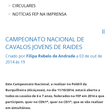
COMPETIÇÕES
CIRCULARES
RESULTADOS
NOTÍCIAS FEP NA IMPRENSA
DOCUMENTOS
Equitação
de
II
Trabalho
CAMPEONATO NACIONAL DE
CALENDÁRIO
CAVALOS JOVENS DE RAIDES
DE
COMPETIÇÕES
Criado por
Filipa Rebelo de Andrade
a 03 de out de
PROGRAMA
2014 às 19
DE
COMPETIÇÕES
RESULTADOS
DOCUMENTOS
Este Campeonato Nacional, a realizar no Poldril da
TREC
Burquilheira (Alcáçovas), no dia 11/10/2014, estará aberto a
todos os cavalos de 6 e 7 anos, federados na FEP em 2014 e que
participem, quer no CEN1*, quer no CEI1*, que se vão realizar
CALENDÁRIO
em simultâneo.