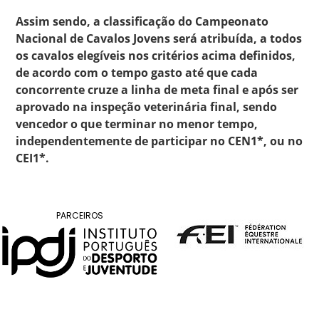
DE
COMPETIÇÕES
Assim sendo, a classificação do Campeonato
PROGRAMA
Nacional de Cavalos Jovens será atribuída, a todos
DE
os cavalos elegíveis nos critérios acima definidos,
de acordo com o tempo gasto até que cada
COMPETIÇÕES
concorrente cruze a linha de meta final e após ser
DOCUMENTOS
aprovado na inspeção veterinária final, sendo
Horseball
vencedor o que terminar no menor tempo,
independentemente de participar no CEN1*, ou no
CALENDÁRIO
CEI1*.
DE
COMPETIÇÕES
PROGRAMA
PARCEIROS
DE
COMPETIÇÕES
RESULTADOS
DOCUMENTOS
Inter
Escolas