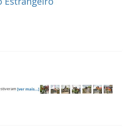
o Estrangeiro
 estiveram
[ver mais...]