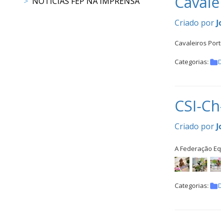
Cavale
NOTÍCIAS FEP NA IMPRENSA
CALENDÁRIO
DE
Criado por
J
COMPETIÇÕES
PROGRAMA
Cavaleiros Port
DE
Categorias:
COMPETIÇÕES
DOCUMENTOS
Horseball
CSI-Ch-
CALENDÁRIO
Criado por
J
DE
A Federação Eq
COMPETIÇÕES
PROGRAMA
DE
Categorias:
COMPETIÇÕES
RESULTADOS
DOCUMENTOS