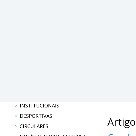
DE
COMPETIÇÕES
RESULTADOS
DOCUMENTOS
Equitação
de
Trabalho
CALENDÁRIO
DE
COMPETIÇÕES
PROGRAMA
DE
COMPETIÇÕES
RESULTADOS
INSTITUCIONAIS
DOCUMENTOS
DESPORTIVAS
Artigo
TREC
CIRCULARES