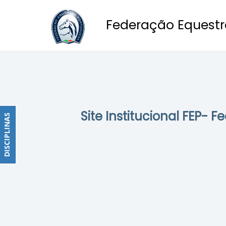
Federação Equestr
Obstáculos
PROGRAMAS
DE
COMPETIÇÕES
CALENDÁRIO
Site Institucional FEP- 
DE
DISCIPLINAS
DISCIPLINAS
COMPETIÇÕES
RESULTADOS
RANKING
DOCUMENTOS
Dressage
e
Paradressage
CALENDÁRIO