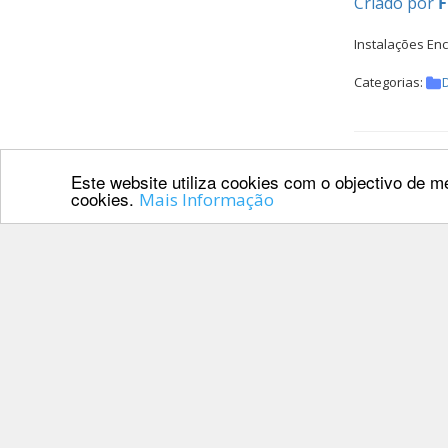
Criado por
F
Instalações En
Categorias:
ENCON
Este website utiliza cookies com o objectivo de me
cookies.
Mais Informação
Criado por
R
Cavaleiros de 
Categorias:
N
PROGR
Criado por
J