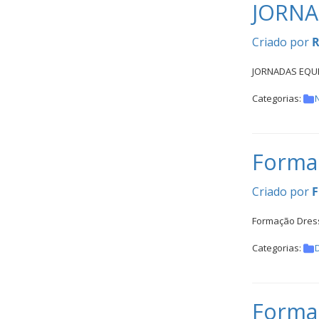
Inter
JORNA
Escolas
Criado por
R
DOCUMENTOS
JORNADAS EQUE
Categorias:
N
Formaç
Palmarés
Criado por
F
Formação Dress
Categorias:
Formaç