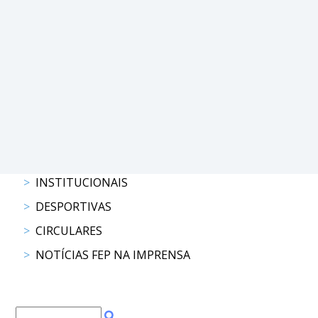
COMPETIÇÕES
RESULTADOS
DOCUMENTOS
Equitação
de
Trabalho
CALENDÁRIO
DE
COMPETIÇÕES
PROGRAMA
INSTITUCIONAIS
DE
COMPETIÇÕES
DESPORTIVAS
RESULTADOS
CIRCULARES
DOCUMENTOS
NOTÍCIAS FEP NA IMPRENSA
TREC
CALENDÁRIO