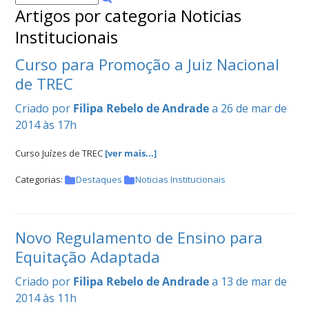
DE
Artigos por categoria Noticias
COMPETIÇÕES
Institucionais
PROGRAMA
DE
Curso para Promoção a Juiz Nacional
COMPETIÇÕES
de TREC
DOCUMENTOS
Horseball
Criado por
Filipa Rebelo de Andrade
a 26 de mar de
2014 às 17h
CALENDÁRIO
Curso Juízes de TREC
[ver mais...]
DE
Categorias:
Destaques
Noticias Institucionais
COMPETIÇÕES
PROGRAMA
DE
Novo Regulamento de Ensino para
COMPETIÇÕES
RESULTADOS
Equitação Adaptada
DOCUMENTOS
Criado por
Filipa Rebelo de Andrade
a 13 de mar de
Inter
2014 às 11h
Escolas