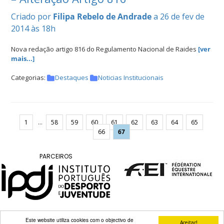
Criado por
Filipa Rebelo de Andrade
a 26 de fev de
2014 às 18h
Nova redação artigo 816 do Regulamento Nacional de Raides
[ver
mais...]
Categorias:
Destaques
Noticias Institucionais
...
1
58
59
60
61
62
63
64
65
66
67
PARCEIROS
Este website utiliza cookies com o objectivo de
Aceitar!