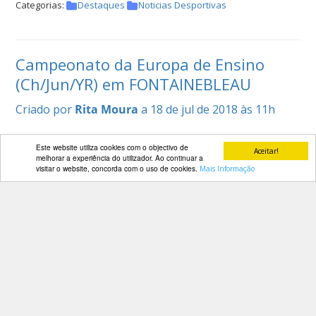
Categorias:
Destaques
Noticias Desportivas
Campeonato da Europa de Ensino
(Ch/Jun/YR) em FONTAINEBLEAU
Criado por
Rita Moura
a 18 de jul de 2018 às 11h
Decorreu nos passados dias 9 a 15 de Julho em FONTAINEBLEAU
Este website utiliza cookies com o objectivo de
os Campeonatos da Europa da Juventude,
[ver mais...]
Aceitar!
melhorar a experiência do utilizador. Ao continuar a
Categorias:
Destaques
visitar o website, concorda com o uso de cookies.
Mais Informação
Campeonato da Europa de CCE
(Jun/YR) em FONTAINEBLEAU
Criado por
Rita Moura
a 18 de jul de 2018 às 10h
Decorreu nos passados dias 9 a 15 de Julho em FONTAINEBLEAU
os Campeonatos da Europa da Juventude,
[ver mais...]