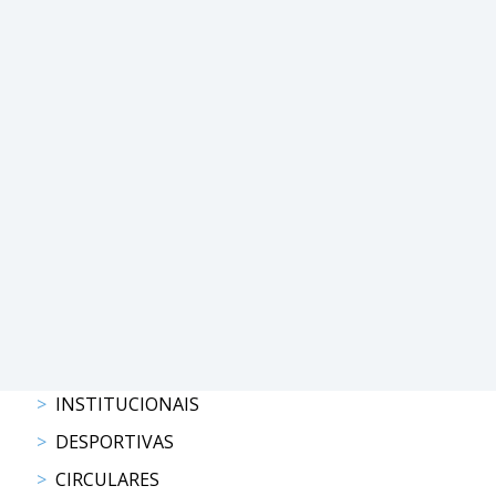
DE
COMPETIÇÕES
PROGRAMA
DE
COMPETIÇÕES
DOCUMENTOS
Horseball
CALENDÁRIO
DE
COMPETIÇÕES
PROGRAMA
DE
COMPETIÇÕES
INSTITUCIONAIS
RESULTADOS
DOCUMENTOS
DESPORTIVAS
Inter
CIRCULARES
Escolas