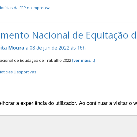
otícias da FEP na Imprensa
mento Nacional de Equitação d
ita Moura
a 08 de jun de 2022 às 16h
cional de Equitação de Trabalho 2022
[ver mais...]
oticias Desportivas
adrid - Noticias na Imprensa
lhorar a experiência do utilizador. Ao continuar a visitar o
ita Moura
a 06 de jun de 2022 às 10h
Noticias na Imprensa
[ver mais...]
otícias da FEP na Imprensa