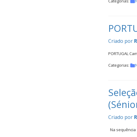
Inter
Categorias:
N
Escolas
DOCUMENTOS
PORTU
Criado por
R
PORTUGAL Camp
Categorias:
N
Palmarés
Seleç
(Sénio
Criado por
R
Na sequência d