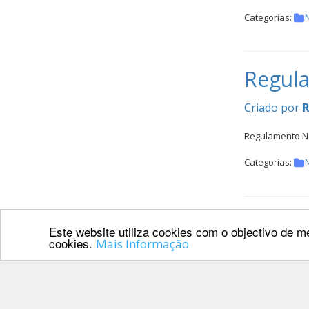
Categorias:
N
Regula
Criado por
R
Regulamento Na
Categorias:
N
CSIO M
Este website utiliza cookies com o objectivo de me
cookies.
Mais Informação
Criado por
R
CSIO Madrid - 
Categorias:
N