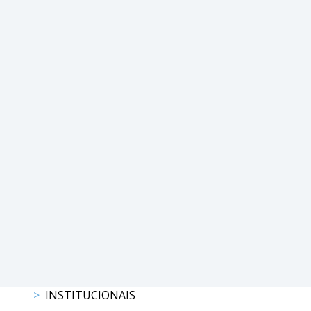
DE
COMPETIÇÕES
RESULTADOS
DOCUMENTOS
Equitação
de
Trabalho
CALENDÁRIO
DE
COMPETIÇÕES
PROGRAMA
DE
COMPETIÇÕES
RESULTADOS
DOCUMENTOS
TREC
INSTITUCIONAIS