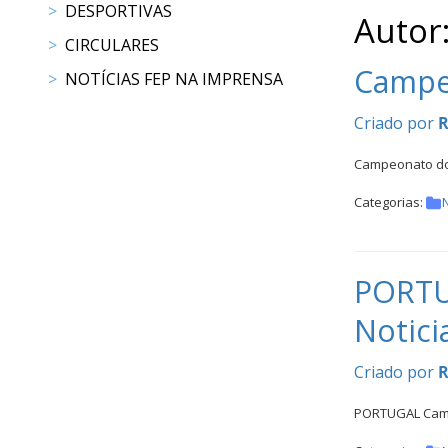
CALENDÁRIO
DESPORTIVAS
Autor
DE
CIRCULARES
COMPETIÇÕES
Campe
PROGRAMA
NOTÍCIAS FEP NA IMPRENSA
DE
Criado por
R
COMPETIÇÕES
DOCUMENTOS
Campeonato do
Horseball
Categorias:
N
CALENDÁRIO
DE
PORTU
COMPETIÇÕES
Notici
PROGRAMA
DE
Criado por
R
COMPETIÇÕES
RESULTADOS
PORTUGAL Campe
DOCUMENTOS