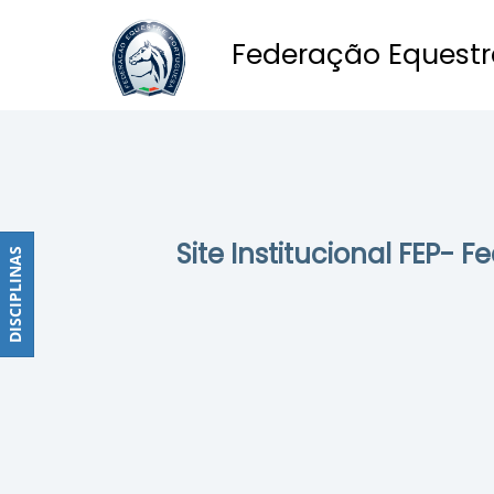
Federação Equestr
Obstáculos
PROGRAMAS
DE
COMPETIÇÕES
CALENDÁRIO
Site Institucional FEP- 
DE
DISCIPLINAS
DISCIPLINAS
COMPETIÇÕES
RESULTADOS
RANKING
DOCUMENTOS
Dressage
e
Paradressage
CALENDÁRIO