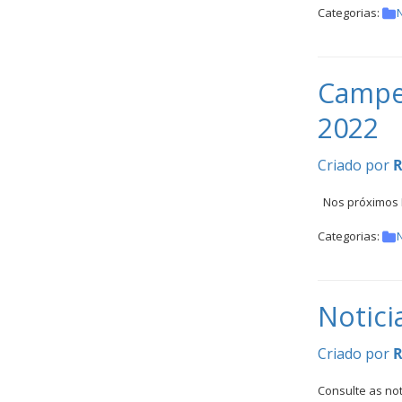
Categorias:
N
Campeo
2022
Criado por
R
Nos próximos Di
Categorias:
N
Notic
Criado por
R
Consulte as no