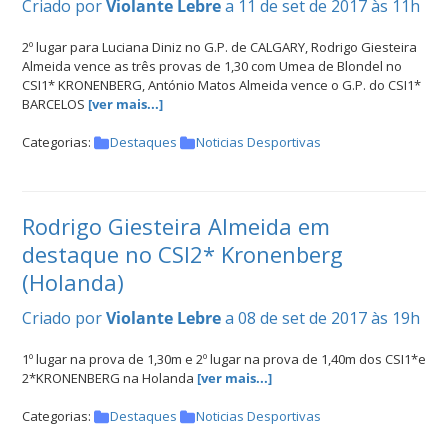
Criado por
Violante Lebre
a 11 de set de 2017 às 11h
2º lugar para Luciana Diniz no G.P. de CALGARY, Rodrigo Giesteira
Almeida vence as três provas de 1,30 com Umea de Blondel no
CSI1* KRONENBERG, António Matos Almeida vence o G.P. do CSI1*
BARCELOS
[ver mais...]
Categorias:
Destaques
Noticias Desportivas
Rodrigo Giesteira Almeida em
destaque no CSI2* Kronenberg
(Holanda)
Criado por
Violante Lebre
a 08 de set de 2017 às 19h
1º lugar na prova de 1,30m e 2º lugar na prova de 1,40m dos CSI1*e
2*KRONENBERG na Holanda
[ver mais...]
Categorias:
Destaques
Noticias Desportivas