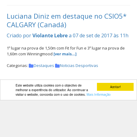
Luciana Diniz em destaque no CSIO5*
CALGARY (Canadá)
Criado por
Violante Lebre
a 07 de set de 2017 às 11h
1º lugar na prova de 1,50m com Fit for Fun e 3º lugar na prova de
1,60m com Winningmood
[ver mais...]
Categorias:
Destaques
Noticias Desportivas
Este website utiliza cookies com o objectivo de
Aceitar!
Participação de cavaleiros de
melhorar a experiência do utilizador. Ao continuar a
visitar o website, concorda com o uso de cookies.
Mais Informação
obstáculos em competições
internacionais
Criado por
Violante Lebre
a 06 de set de 2017 às 15h
Competições no Canadá, Holanda e Bélgica
[ver mais...]