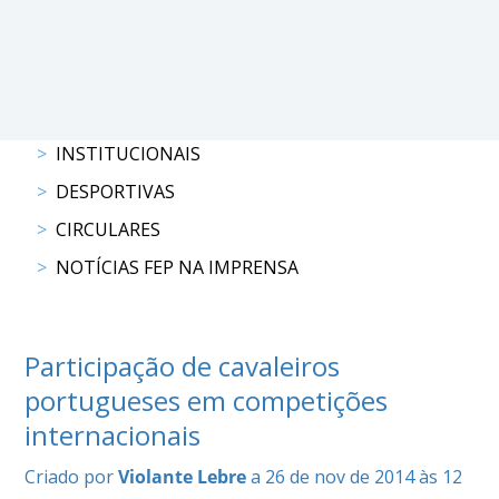
DE
COMPETIÇÕES
PROGRAMA
DE
COMPETIÇÕES
DOCUMENTOS
INSTITUCIONAIS
Horseball
DESPORTIVAS
CIRCULARES
CALENDÁRIO
NOTÍCIAS FEP NA IMPRENSA
DE
COMPETIÇÕES
PROGRAMA
DE
Participação de cavaleiros
COMPETIÇÕES
portugueses em competições
RESULTADOS
internacionais
DOCUMENTOS
Inter
Criado por
Violante Lebre
a 26 de nov de 2014 às 12
Escolas