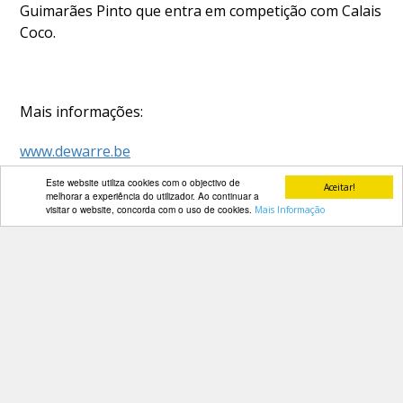
Guimarães Pinto que entra em competição com Calais
Coco.
Mais informações:
www.dewarre.be
Este website utiliza cookies com o objectivo de
Aceitar!
melhorar a experiência do utilizador. Ao continuar a
visitar o website, concorda com o uso de cookies.
Mais Informação
A FEP deseja a todos os cavaleiros portugueses
excelentes provas!
PARCEIROS