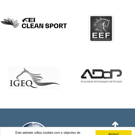
DE
COMPETIÇÕES
PROGRAMA
DE
COMPETIÇÕES
DOCUMENTOS
Horseball
CALENDÁRIO
DE
COMPETIÇÕES
PROGRAMA
DE
COMPETIÇÕES
RESULTADOS
DOCUMENTOS
Inter
Escolas
Este website utiliza cookies com o objectivo de
Aceitar!