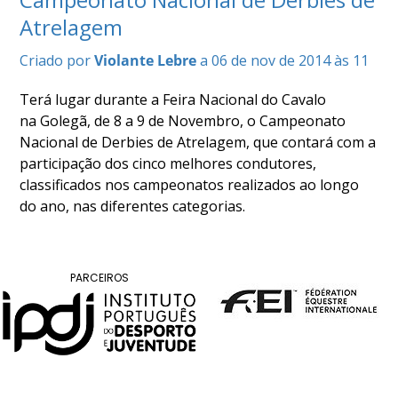
COMPETIÇÕES
Atrelagem
RESULTADOS
Criado por
Violante Lebre
a 06 de nov de 2014 às 11
DOCUMENTOS
Equitação
Terá lugar durante a Feira Nacional do Cavalo
de
Trabalho
na Golegã, de 8 a 9 de Novembro, o Campeonato
Nacional de Derbies de Atrelagem, que contará com a
CALENDÁRIO
participação dos cinco melhores condutores,
DE
classificados nos campeonatos realizados ao longo
COMPETIÇÕES
do ano, nas diferentes categorias.
PROGRAMA
DE
COMPETIÇÕES
RESULTADOS
PARCEIROS
DOCUMENTOS
TREC
CALENDÁRIO