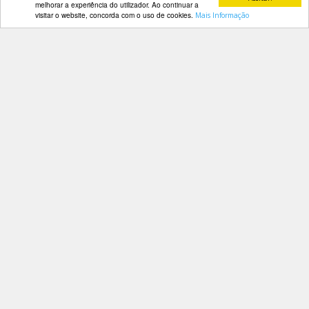
melhorar a experiência do utilizador. Ao continuar a
visitar o website, concorda com o uso de cookies.
Mais Informação
DOCUMENTOS
Contactos
Av. Manuel da Maia, 26 4º Dtº
Palmarés
1000-201 Lisboa
Telefone: 218 478 775
E-mail: geral@fep.pt
Entrar
Privacidade
Condições de Utilização