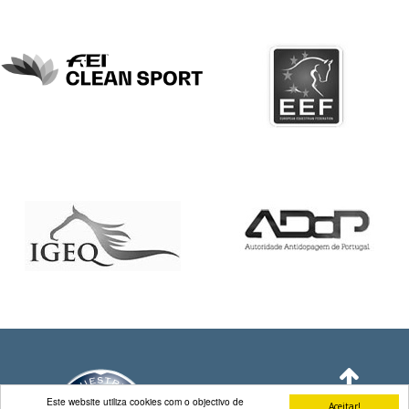
DE
COMPETIÇÕES
PROGRAMA
DE
COMPETIÇÕES
DOCUMENTOS
Horseball
CALENDÁRIO
DE
COMPETIÇÕES
PROGRAMA
DE
COMPETIÇÕES
RESULTADOS
DOCUMENTOS
Inter
Escolas
Este website utiliza cookies com o objectivo de
Aceitar!