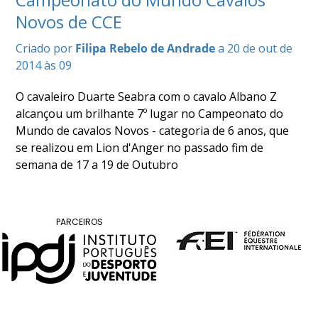
COMPETIÇÕES
Novos de CCE
RESULTADOS
Criado por
Filipa Rebelo de Andrade
a 20 de out de
DOCUMENTOS
2014 às 09
Equitação
de
Trabalho
O cavaleiro Duarte Seabra com o cavalo Albano Z
alcançou um brilhante 7º lugar no Campeonato do
CALENDÁRIO
Mundo de cavalos Novos - categoria de 6 anos, que
DE
se realizou em Lion d'Anger no passado fim de
COMPETIÇÕES
semana de 17 a 19 de Outubro
PROGRAMA
DE
COMPETIÇÕES
RESULTADOS
PARCEIROS
DOCUMENTOS
TREC
CALENDÁRIO