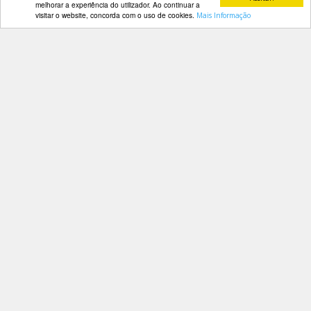
melhorar a experiência do utilizador. Ao continuar a
visitar o website, concorda com o uso de cookies.
Mais Informação
DOCUMENTOS
Contactos
Av. Manuel da Maia, 26 4º Dtº
Palmarés
1000-201 Lisboa
Telefone: 218 478 775
E-mail: geral@fep.pt
Entrar
Privacidade
Condições de Utilização