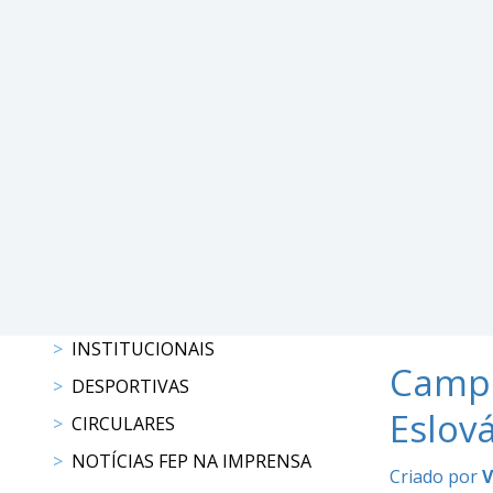
DE
COMPETIÇÕES
PROGRAMAS
DE
COMPETIÇÕES
RESULTADOS
RANKING
DOCUMENTOS
C.
C.
E.
PROGRAMAS
INSTITUCIONAIS
DE
Campe
COMPETIÇÕES
DESPORTIVAS
CALENDÁRIO
Eslov
CIRCULARES
DE
NOTÍCIAS FEP NA IMPRENSA
COMPETIÇÕES
Criado por
V
DOCUMENTOS