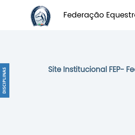
Federação Equestr
Obstáculos
PROGRAMAS
DE
COMPETIÇÕES
CALENDÁRIO
Site Institucional FEP- 
DE
DISCIPLINAS
DISCIPLINAS
COMPETIÇÕES
RESULTADOS
RANKING
DOCUMENTOS
Dressage
e
Paradressage
CALENDÁRIO