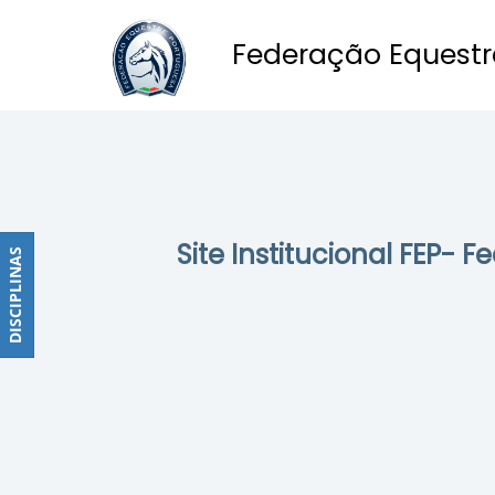
Federação Equestr
Obstáculos
PROGRAMAS
DE
COMPETIÇÕES
CALENDÁRIO
Site Institucional FEP- 
DE
DISCIPLINAS
DISCIPLINAS
COMPETIÇÕES
RESULTADOS
RANKING
DOCUMENTOS
Dressage
e
Paradressage
CALENDÁRIO