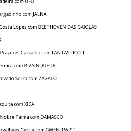
Madeira com UFO
orgadinho com JALNA
o Costa Lopes com BEETHOVEN DAS GAIOLAS
S
 Prazeres Carvalho com FANTASTICO T
Pereira com B VAINQUEUR
Azevedo Serra com ZAGALO
squita com XICA
o Nobre Palma com DAMASCO
Carvalhaes Garcia com GWEN TWIST