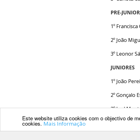
CALENDÁRIO
DE
PRE-JUNIOR
COMPETIÇÕES
PROGRAMA
1º Francisca
DE
2º João Mig
COMPETIÇÕES
DOCUMENTOS
3º Leonor S
Horseball
JUNIORES
CALENDÁRIO
1º João Per
DE
COMPETIÇÕES
2º Gonçalo 
PROGRAMA
3º Joel Mon
DE
Este website utiliza cookies com o objectivo de me
COMPETIÇÕES
cookies.
Mais Informação
RESULTADOS
DOCUMENTOS