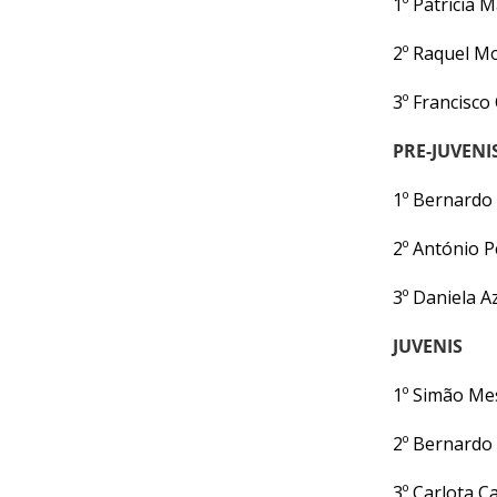
1º Patrícia 
DE
COMPETIÇÕES
2º Raquel M
RESULTADOS
DOCUMENTOS
3º Francisc
Equitação
PRE-JUVENI
de
Trabalho
1º Bernardo
CALENDÁRIO
DE
2º António 
COMPETIÇÕES
3º Daniela 
PROGRAMA
DE
JUVENIS
COMPETIÇÕES
RESULTADOS
1º Simão Me
DOCUMENTOS
TREC
2º Bernard
3º Carlota 