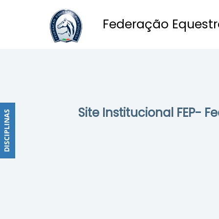
Federação Equestr
Obstáculos
PROGRAMAS
DE
COMPETIÇÕES
CALENDÁRIO
Site Institucional FEP- 
DE
DISCIPLINAS
DISCIPLINAS
COMPETIÇÕES
RESULTADOS
RANKING
DOCUMENTOS
Dressage
e
Paradressage
CALENDÁRIO