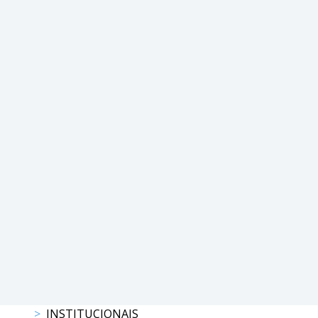
DE
COMPETIÇÕES
PROGRAMAS
DE
COMPETIÇÕES
RESULTADOS
RANKING
DOCUMENTOS
C.
C.
E.
PROGRAMAS
DE
COMPETIÇÕES
CALENDÁRIO
DE
COMPETIÇÕES
INSTITUCIONAIS
DOCUMENTOS