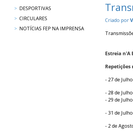
Trans
Raides
DESPORTIVAS
CIRCULARES
Criado por
V
PROGRAMAS
NOTÍCIAS FEP NA IMPRENSA
DE
Transmissões
COMPETIÇÃO
CALENDÁRIO
Estreia n'A
DE
COMPETIÇÕES
Repetições
RESULTADOS
RANKING
- 27 de Julh
DOCUMENTOS
Atrelagem
- 28 de Julh
- 29 de Julh
CALENDÁRIO
- 31 de Julh
DE
COMPETIÇÕES
- 2 de Agost
PROGRAMAS