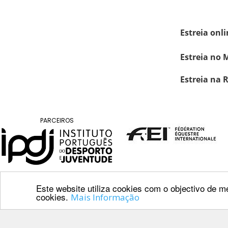
DE
COMPETIÇÕES
RESULTADOS
E
streia onli
DOCUMENTOS
Equitação
Estreia no 
de
Estreia na 
Trabalho
CALENDÁRIO
DE
PARCEIROS
COMPETIÇÕES
PROGRAMA
DE
COMPETIÇÕES
RESULTADOS
Este website utiliza cookies com o objectivo de me
DOCUMENTOS
cookies.
Mais Informação
TREC
Contactos