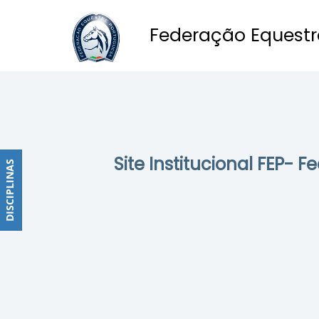
Federação Equestr
Obstáculos
PROGRAMAS
DE
COMPETIÇÕES
CALENDÁRIO
Site Institucional FEP- 
DE
DISCIPLINAS
DISCIPLINAS
COMPETIÇÕES
RESULTADOS
RANKING
DOCUMENTOS
Dressage
e
Paradressage
CALENDÁRIO