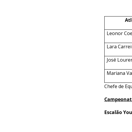
CALENDÁRIO
DE
COMPETIÇÕES
At
PROGRAMA
DE
Leonor Coe
COMPETIÇÕES
DOCUMENTOS
Lara Carrei
Horseball
José Loure
Mariana Va
CALENDÁRIO
DE
Chefe de Eq
COMPETIÇÕES
PROGRAMA
Campeonato 
DE
COMPETIÇÕES
Escalão You
RESULTADOS
DOCUMENTOS