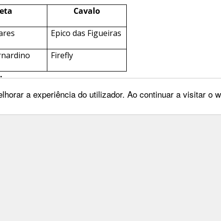
leta
Cavalo
ares
Epico das Figueiras
nardino
Firefly
:
lhorar a experiência do utilizador. Ao continuar a visitar o
leta
Cavalo
nes Silva
Nadal
 os maiores sucessos aos Cavaleiros que tanto nos orgulham