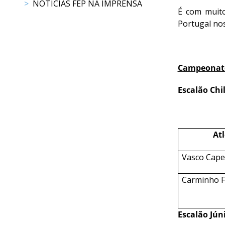
NOTÍCIAS FEP NA IMPRENSA
DE
É com muito
COMPETIÇÕES
Portugal no
RESULTADOS
DOCUMENTOS
Equitação
Campeonato 
de
Trabalho
Escalão Chi
CALENDÁRIO
DE
COMPETIÇÕES
At
PROGRAMA
DE
Vasco Cape
COMPETIÇÕES
RESULTADOS
Carminho Fi
DOCUMENTOS
TREC
Escalão Júni