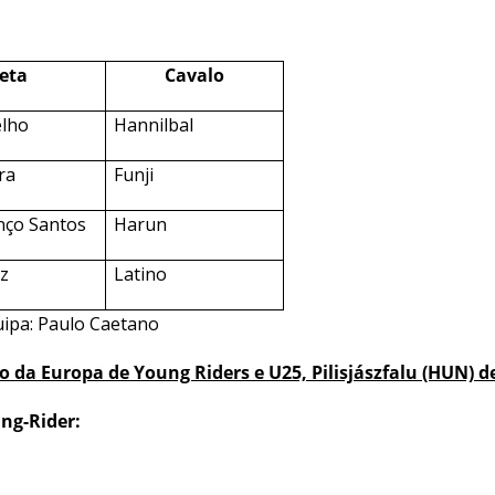
leta
Cavalo
lho
Hannilbal
ra
Funji
nço Santos
Harun
z
Latino
uipa: Paulo Caetano
da Europa de Young Riders e U25, Pilisjászfalu (HUN) de 
ng-Rider: