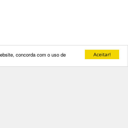
 website, concorda com o uso de
Aceitar!
 da vossa participação.