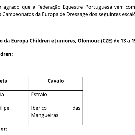
 agrado que a Federação Equestre Portuguesa vem comun
s Campeonatos da Europa de Dressage dos seguintes escalõ
da Europa Children e Juniores, Olomouc (CZE) de 13 a 19
ldren:
leta
Cavalo
la
Estralo
lipe
Iberico das
Mangueiras
or: