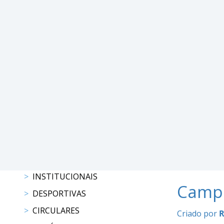
Raides
PROGRAMAS
DE
COMPETIÇÃO
CALENDÁRIO
DE
COMPETIÇÕES
RESULTADOS
RANKING
DOCUMENTOS
Atrelagem
INSTITUCIONAIS
CALENDÁRIO
Campe
DE
DESPORTIVAS
COMPETIÇÕES
CIRCULARES
Criado por
R
PROGRAMAS