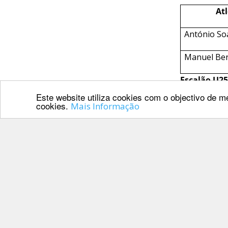
Inter
At
Escolas
DOCUMENTOS
António So
Manuel Ber
Escalão U25
Este website utiliza cookies com o objectivo de me
cookies.
Mais Informação
At
Palmarés
Nicole Antu
A FEP deseja
PARCEIROS